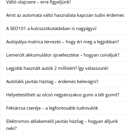
Váltó olajcsere – erre figyeljünk!
Amit az automata váltó használata kapcsán tudni érdemes
A SEO101 a kulcsszókutatásban is nagyágyú!
Autópálya matrica tervezés – hogy éri meg a legjobban?
Lemerült akkumulátor újraélesztése – hogyan csináljuk?
Legjobb használt autók 2 millióért? Így válasszunk!
Autólakk javítás házilag – érdemes belevágni?
Helyettesítheti az olcsó négyévszakos gumi a téli gumit?
Féktárcsa cseréje – a legfontosabb tudnivalók
Elektromos ablakemelő javítás házilag – hogyan álljunk
neki?