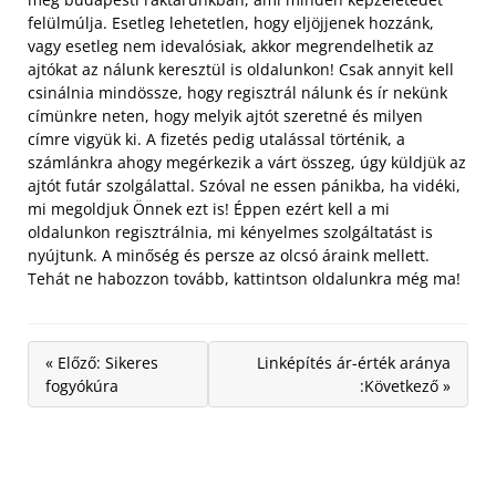
felülmúlja. Esetleg lehetetlen, hogy eljöjjenek hozzánk,
vagy esetleg nem idevalósiak, akkor megrendelhetik az
ajtókat az nálunk keresztül is oldalunkon! Csak annyit kell
csinálnia mindössze, hogy regisztrál nálunk és ír nekünk
címünkre neten, hogy melyik ajtót szeretné és milyen
címre vigyük ki. A fizetés pedig utalással történik, a
számlánkra ahogy megérkezik a várt összeg, úgy küldjük az
ajtót futár szolgálattal. Szóval ne essen pánikba, ha vidéki,
mi megoldjuk Önnek ezt is! Éppen ezért kell a mi
oldalunkon regisztrálnia, mi kényelmes szolgáltatást is
nyújtunk. A minőség és persze az olcsó áraink mellett.
Tehát ne habozzon tovább, kattintson oldalunkra még ma!
« Előző: Sikeres
Linképítés ár-érték aránya
fogyókúra
:Következő »