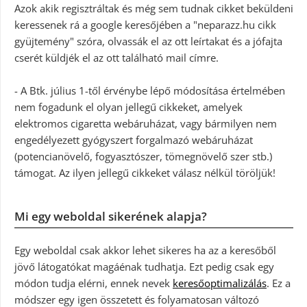
Azok akik regisztráltak és még sem tudnak cikket beküldeni
keressenek rá a google keresőjében a "neparazz.hu cikk
gyüjtemény" szóra, olvassák el az ott leírtakat és a jófajta
cserét küldjék el az ott található mail címre.
- A Btk. július 1-től érvénybe lépő módosítása értelmében
nem fogadunk el olyan jellegű cikkeket, amelyek
elektromos cigaretta webáruházat, vagy bármilyen nem
engedélyezett gyógyszert forgalmazó webáruházat
(potencianövelő, fogyasztószer, tömegnövelő szer stb.)
támogat. Az ilyen jellegű cikkeket válasz nélkül töröljük!
Mi egy weboldal sikerének alapja?
Egy weboldal csak akkor lehet sikeres ha az a keresőből
jövő látogatókat magáénak tudhatja. Ezt pedig csak egy
módon tudja elérni, ennek nevek
keresőoptimalizálás
. Ez a
módszer egy igen összetett és folyamatosan változó