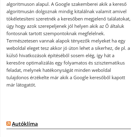
algoritmuson alapul. A Google szakemberei akik a kereső
algoritmusán dolgoznak mindig kitalálnak valamit amivel
tökéletesíteni szeretnék a keresőben megjelenő találatokat,
úgy hogy azok szerepeljenek jól helyen akik az Ő általuk
fontosnak tartott szempontoknak megfelelnek.
Természetesen vannak alapok tényezők melyeket ha egy
weboldal eleget tesz akkor jó úton lehet a sikerhez, de pl. a
külső hivatkozások építéséből sosem elég, így hát a
keresőre optimalizálás egy folyamatos és szisztematikus
feladat, melynek hatékonyságát minden weboldal
tulajdonos érzékelte már akik a Google keresőből kapott
már látogatót.
Autóklíma