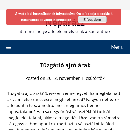
Skip
to
A weboldal használatának folytatásával Ön elfogadja a cookie-k
content
Neparázz
Elfogadom
használatát
További információk
itt nincs helye a félelemnek, csak a kontentnek
Menu
Tűzgátló ajtó árak
Posted on 2012. november 1. csütörtök
Tűzgátló ajtó árak
? Szívesen vennél egyet, ha megtalálnád
azt, ami első ránézésre megfelel neked? Nagyon nehéz ez
a feladat a te számodra, mert még nincs benne
tapasztalatod? Ha csak egy óriási választékból tudnál
megfelelőt találni, akkor a megoldás közel van a számodra.
Látogass el honlapunkra, mert azt a választékot találod
meg budapesti raktárunkban, ami minden képzeletedet