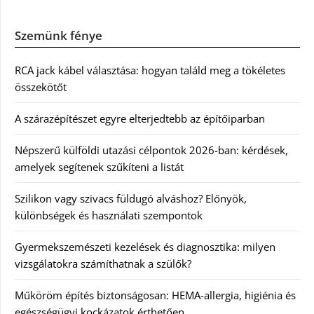
Szemünk fénye
RCA jack kábel választása: hogyan találd meg a tökéletes
összekötőt
A szárazépítészet egyre elterjedtebb az építőiparban
Népszerű külföldi utazási célpontok 2026-ban: kérdések,
amelyek segítenek szűkíteni a listát
Szilikon vagy szivacs füldugó alváshoz? Előnyök,
különbségek és használati szempontok
Gyermekszemészeti kezelések és diagnosztika: milyen
vizsgálatokra számíthatnak a szülők?
Műköröm építés biztonságosan: HEMA-allergia, higiénia és
egészségügyi kockázatok érthetően