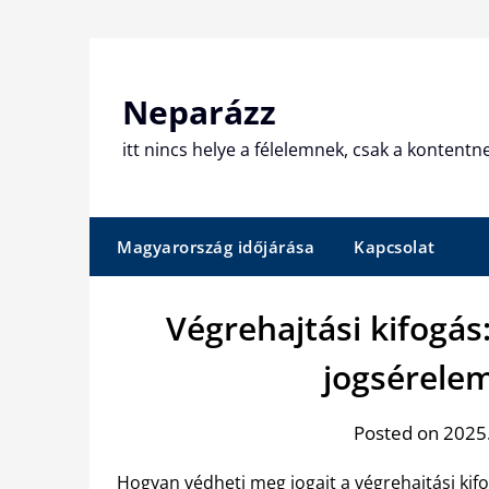
Skip
to
content
Neparázz
itt nincs helye a félelemnek, csak a kontentn
Magyarország időjárása
Kapcsolat
Végrehajtási kifogás
jogsérele
Posted on 2025.
Hogyan védheti meg jogait a végrehajtási kifo