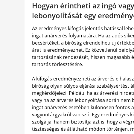
Hogyan érintheti az ingó vag
lebonyolítását egy eredmény
Az eredményes kifogás jelentős hatással lehe
ingatlanárverés folyamatára. Ha az adós siker
becsértéket, a bíróság elrendelheti új értékb
árat is eredményezhet. Ez közvetlenül befoly
tartozásának rendezését, hiszen magasabb ér
tartozás törlesztésére.
A kifogás eredményezheti az árverés elhalasztá
bíróság olyan súlyos eljárási szabálysértést 
megkérdőjelezi. Például ha az árverési hirde
vagy ha az árverés lebonyolítása során nem bi
ingatlanárverés esetében különösen fontos a
vagyontárgyakról van szó. Egy eredményes k
szolgálja, hanem biztosítja azt is, hogy a vég
tisztességes és átlátható módon történjen, ma