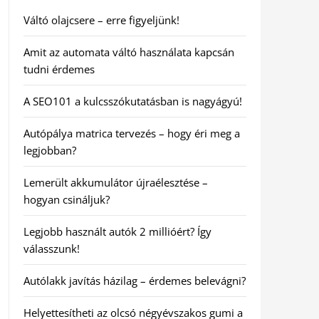
Váltó olajcsere – erre figyeljünk!
Amit az automata váltó használata kapcsán
tudni érdemes
A SEO101 a kulcsszókutatásban is nagyágyú!
Autópálya matrica tervezés – hogy éri meg a
legjobban?
Lemerült akkumulátor újraélesztése –
hogyan csináljuk?
Legjobb használt autók 2 millióért? Így
válasszunk!
Autólakk javítás házilag – érdemes belevágni?
Helyettesítheti az olcsó négyévszakos gumi a