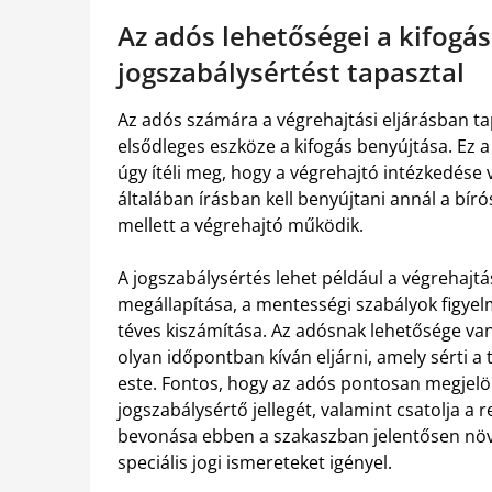
Az adós lehetőségei a kifogá
jogszabálysértést tapasztal
Az adós számára a végrehajtási eljárásban ta
elsődleges eszköze a kifogás benyújtása. Ez a 
úgy ítéli meg, hogy a végrehajtó intézkedése 
általában írásban kell benyújtani annál a bír
mellett a végrehajtó működik.
A jogszabálysértés lehet például a végrehajtá
megállapítása, a mentességi szabályok figyel
téves kiszámítása. Az adósnak lehetősége van 
olyan időpontban kíván eljárni, amely sérti a
este. Fontos, hogy az adós pontosan megjelöl
jogszabálysértő jellegét, valamint csatolja a 
bevonása ebben a szakaszban jelentősen növelh
speciális jogi ismereteket igényel.