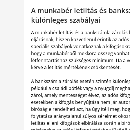
A munkabér letiltás és banks
különleges szabályai
A munkabér letiltás és a bankszámla zárolás 
eljárásnak, hiszen közvetlenül érintik az a
speciális szabályok vonatkoznak a kifogások
hogy a munkabérből mekkora összeg vonható 
létfenntartáshoz szükséges minimum. Ha a végr
kérve a letiltás mértékének csökkentését.
A bankszámla zárolás esetén szintén különle
például a családi pótlék vagy a nyugdíj megha
zárol, amely mentességet élvez, az adós kifog
esetekben a kifogás benyújtása nem jár autom
bíróság elrendelheti azt, ha úgy ítéli meg, ho
folytatása aránytalanul súlyos sérelmet oko
letiltás elleni kifogások elbírálása során a bí