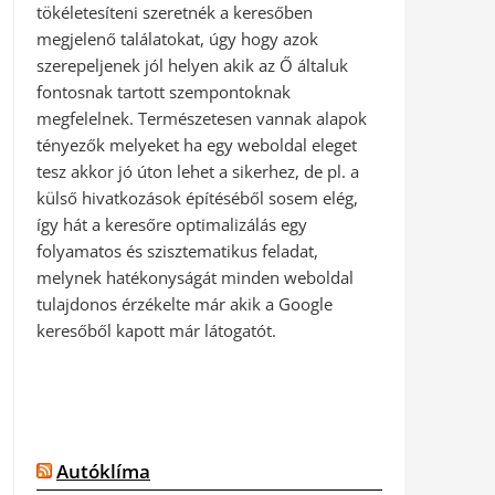
tökéletesíteni szeretnék a keresőben
megjelenő találatokat, úgy hogy azok
szerepeljenek jól helyen akik az Ő általuk
fontosnak tartott szempontoknak
megfelelnek. Természetesen vannak alapok
tényezők melyeket ha egy weboldal eleget
tesz akkor jó úton lehet a sikerhez, de pl. a
külső hivatkozások építéséből sosem elég,
így hát a keresőre optimalizálás egy
folyamatos és szisztematikus feladat,
melynek hatékonyságát minden weboldal
tulajdonos érzékelte már akik a Google
keresőből kapott már látogatót.
Autóklíma