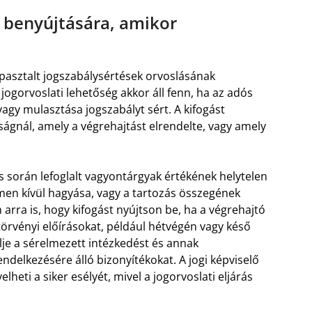
s benyújtására, amikor
pasztalt jogszabálysértések orvoslásának
jogorvoslati lehetőség akkor áll fenn, ha az adós
vagy mulasztása jogszabályt sért. A kifogást
óságnál, amely a végrehajtást elrendelte, vagy amely
s során lefoglalt vagyontárgyak értékének helytelen
men kívül hagyása, vagy a tartozás összegének
arra is, hogy kifogást nyújtson be, ha a végrehajtó
 törvényi előírásokat, például hétvégén vagy késő
je a sérelmezett intézkedést és annak
rendelkezésére álló bizonyítékokat. A jogi képviselő
eti a siker esélyét, mivel a jogorvoslati eljárás