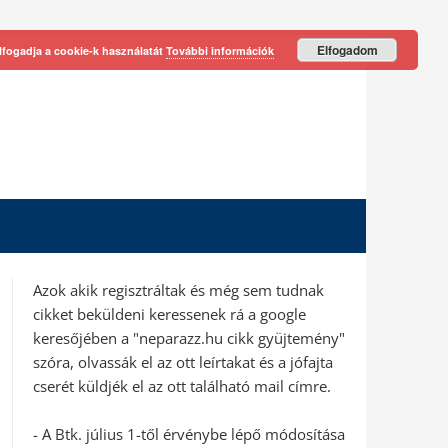
Elfogadom
lfogadja a cookie-k használatát
További információk
Azok akik regisztráltak és még sem tudnak
cikket beküldeni keressenek rá a google
keresőjében a "neparazz.hu cikk gyüjtemény"
szóra, olvassák el az ott leírtakat és a jófajta
cserét küldjék el az ott található mail címre.
- A Btk. július 1-től érvénybe lépő módosítása