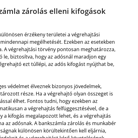
zámla zárolás elleni kifogások
különösen érzékeny területei a végrehajtási
dós mindennapi megélhetését. Ezekben az esetekben
ra. A végrehajtási törvény pontosan meghatározza,
le, biztosítva, hogy az adósnál maradjon egy
ehajtó ezt túllépi, az adós kifogást nyújthat be,
ges védelmet élveznek bizonyos jövedelmek,
tározott része. Ha a végrehajtó olyan összeget is
ással élhet. Fontos tudni, hogy ezekben az
atikusan a végrehajtás felfüggesztésével, de a
gy a kifogás megalapozott lehet, és a végrehajtás
zna az adósnak. A bankszámla zárolás és munkabér
róságnak különösen körültekintően kell eljárnia,