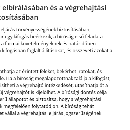
 elbírálásában és a végrehajtási
tosításában
i eljárás törvényességének biztosításában,
r egy kifogás beérkezik, a bíróság első feladata
e a formai követelményeknek és határidőben
kifogásban foglalt állításokat, és összeveti azokat a
thatja az érintett feleket, bekérhet iratokat, és
 le. Ha a bíróság megalapozottnak találja a kifogást,
heti a végrehajtó intézkedését, utasíthatja őt a
 végrehajtót is kijelölhet. A bírósági döntés célja
erű állapotot és biztosítsa, hogy a végrehajtási
k megfelelően folytatódjon. A bíróság tehát
t vállal a végrehajtási eljárás jogszerűségének