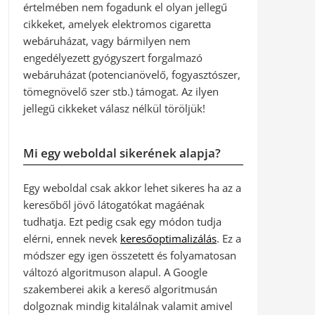
értelmében nem fogadunk el olyan jellegű
cikkeket, amelyek elektromos cigaretta
webáruházat, vagy bármilyen nem
engedélyezett gyógyszert forgalmazó
webáruházat (potencianövelő, fogyasztószer,
tömegnövelő szer stb.) támogat. Az ilyen
jellegű cikkeket válasz nélkül töröljük!
Mi egy weboldal sikerének alapja?
Egy weboldal csak akkor lehet sikeres ha az a
keresőből jövő látogatókat magáénak
tudhatja. Ezt pedig csak egy módon tudja
elérni, ennek nevek
keresőoptimalizálás
. Ez a
módszer egy igen összetett és folyamatosan
változó algoritmuson alapul. A Google
szakemberei akik a kereső algoritmusán
dolgoznak mindig kitalálnak valamit amivel