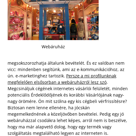
Webáruház
megsokszorozhatja általunk bevételét. És ez valóban nem
vicc: mindenben segítünk, ami az e-kommunikációhoz, az
ún. e-marketinghez tartozik.
Persze a mi profilunknak
megfelelően elsősorban a webáruházról lesz szó
.
Megcsináljuk cégének internetes vásárlói felületét, minden
potenciális Érdeklődőjének és korábbi Vásárlójának nagy-
nagy örömére. Ön mit szólna egy kis cégbeli vérfrissítésre?
Biztosan nem lenne ellenére, ha jócskán
megemelkednének a közeljövőben bevételei. Pedig egy jó
webáruházzal csodákra lehet képes, arról nem is beszélve,
hogy ma már alapvető dolog, hogy egy termék vagy
szolgáltatás megtalálható legyen az interneten is.