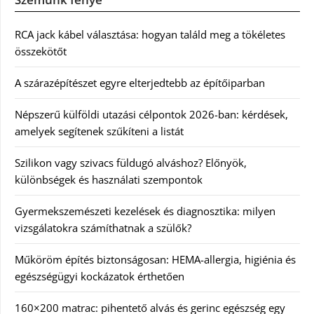
RCA jack kábel választása: hogyan találd meg a tökéletes
összekötőt
A szárazépítészet egyre elterjedtebb az építőiparban
Népszerű külföldi utazási célpontok 2026-ban: kérdések,
amelyek segítenek szűkíteni a listát
Szilikon vagy szivacs füldugó alváshoz? Előnyök,
különbségek és használati szempontok
Gyermekszemészeti kezelések és diagnosztika: milyen
vizsgálatokra számíthatnak a szülők?
Műköröm építés biztonságosan: HEMA-allergia, higiénia és
egészségügyi kockázatok érthetően
160×200 matrac: pihentető alvás és gerinc egészség egy