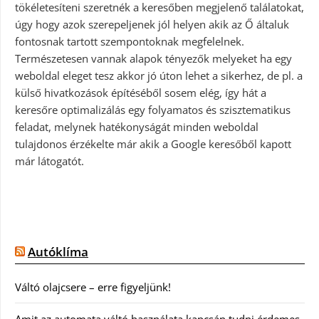
tökéletesíteni szeretnék a keresőben megjelenő találatokat,
úgy hogy azok szerepeljenek jól helyen akik az Ő általuk
fontosnak tartott szempontoknak megfelelnek.
Természetesen vannak alapok tényezők melyeket ha egy
weboldal eleget tesz akkor jó úton lehet a sikerhez, de pl. a
külső hivatkozások építéséből sosem elég, így hát a
keresőre optimalizálás egy folyamatos és szisztematikus
feladat, melynek hatékonyságát minden weboldal
tulajdonos érzékelte már akik a Google keresőből kapott
már látogatót.
Autóklíma
Váltó olajcsere – erre figyeljünk!
Amit az automata váltó használata kapcsán tudni érdemes