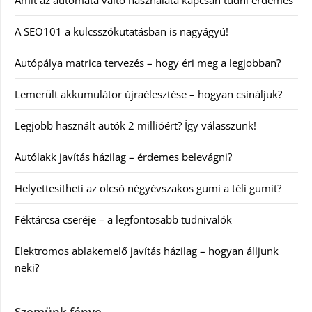
A SEO101 a kulcsszókutatásban is nagyágyú!
Autópálya matrica tervezés – hogy éri meg a legjobban?
Lemerült akkumulátor újraélesztése – hogyan csináljuk?
Legjobb használt autók 2 millióért? Így válasszunk!
Autólakk javítás házilag – érdemes belevágni?
Helyettesítheti az olcsó négyévszakos gumi a téli gumit?
Féktárcsa cseréje – a legfontosabb tudnivalók
Elektromos ablakemelő javítás házilag – hogyan álljunk
neki?
Szemünk fénye