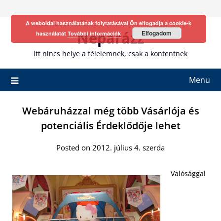
Skip
to
A weboldal használatának folytatásával Ön elfogadja a cookie-k
content
Neparázz
Elfogadom
használatát
További információk
itt nincs helye a félelemnek, csak a kontentnek
Menu
Webáruházzal még több Vásárlója és
potenciális Érdeklődője lehet
Posted on 2012. július 4. szerda
Valósággal