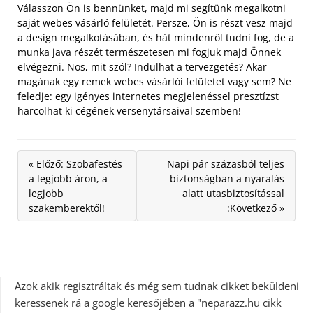
Válasszon Ön is bennünket, majd mi segítünk megalkotni
saját webes vásárló felületét. Persze, Ön is részt vesz majd
a design megalkotásában, és hát mindenről tudni fog, de a
munka java részét természetesen mi fogjuk majd Önnek
elvégezni. Nos, mit szól? Indulhat a tervezgetés? Akar
magának egy remek webes vásárlói felületet vagy sem? Ne
feledje: egy igényes internetes megjelenéssel presztízst
harcolhat ki cégének versenytársaival szemben!
« Előző: Szobafestés
Napi pár százasból teljes
a legjobb áron, a
biztonságban a nyaralás
legjobb
alatt utasbiztosítással
szakemberektől!
:Következő »
Azok akik regisztráltak és még sem tudnak cikket beküldeni
keressenek rá a google keresőjében a "neparazz.hu cikk