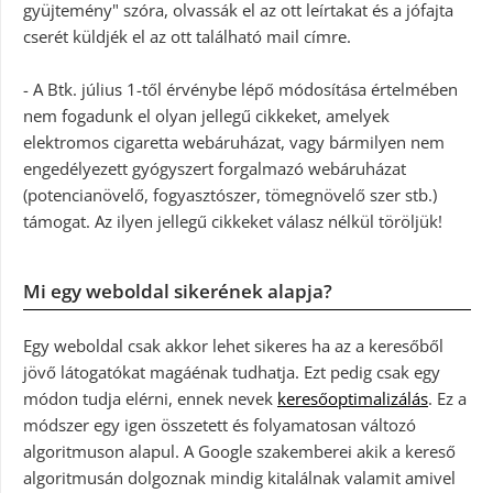
gyüjtemény" szóra, olvassák el az ott leírtakat és a jófajta
cserét küldjék el az ott található mail címre.
- A Btk. július 1-től érvénybe lépő módosítása értelmében
nem fogadunk el olyan jellegű cikkeket, amelyek
elektromos cigaretta webáruházat, vagy bármilyen nem
engedélyezett gyógyszert forgalmazó webáruházat
(potencianövelő, fogyasztószer, tömegnövelő szer stb.)
támogat. Az ilyen jellegű cikkeket válasz nélkül töröljük!
Mi egy weboldal sikerének alapja?
Egy weboldal csak akkor lehet sikeres ha az a keresőből
jövő látogatókat magáénak tudhatja. Ezt pedig csak egy
módon tudja elérni, ennek nevek
keresőoptimalizálás
. Ez a
módszer egy igen összetett és folyamatosan változó
algoritmuson alapul. A Google szakemberei akik a kereső
algoritmusán dolgoznak mindig kitalálnak valamit amivel