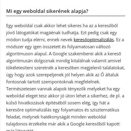
Mi egy weboldal sikerének alapja?
Egy weboldal csak akkor lehet sikeres ha az a keresőből
jövő látogatókat magáénak tudhatja. Ezt pedig csak egy
módon tudja elérni, ennek nevek
keresőoptimalizálás
. Ez a
módszer egy igen összetett és folyamatosan változó
algoritmuson alapul. A Google szakemberei akik a kereső
algoritmusán dolgoznak mindig kitalálnak valamit amivel
tökéletesíteni szeretnék a keresőben megjelenő találatokat,
úgy hogy azok szerepeljenek jól helyen akik az Ő általuk
fontosnak tartott szempontoknak megfelelnek.
Természetesen vannak alapok tényezők melyeket ha egy
weboldal eleget tesz akkor jó úton lehet a sikerhez, de pl. a
külső hivatkozások építéséből sosem elég, így hát a
keresőre optimalizálás egy folyamatos és szisztematikus
feladat, melynek hatékonyságát minden weboldal
tulajdonos érzékelte már akik a Google keresőből kapott
már látogatót.