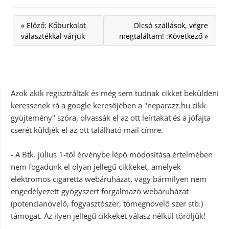
« Előző: Kőburkolat
Olcsó szállások, végre
választékkal várjuk
megtaláltam! :Következő »
Azok akik regisztráltak és még sem tudnak cikket beküldeni
keressenek rá a google keresőjében a "neparazz.hu cikk
gyüjtemény" szóra, olvassák el az ott leírtakat és a jófajta
cserét küldjék el az ott található mail címre.
- A Btk. július 1-től érvénybe lépő módosítása értelmében
nem fogadunk el olyan jellegű cikkeket, amelyek
elektromos cigaretta webáruházat, vagy bármilyen nem
engedélyezett gyógyszert forgalmazó webáruházat
(potencianövelő, fogyasztószer, tömegnövelő szer stb.)
támogat. Az ilyen jellegű cikkeket válasz nélkül töröljük!