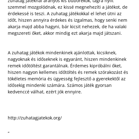
zuhatag játéknál aranyos kis buborékok, tágra nyílt
szemmel mozgolódnak, ez kissé megnehezíti a játékot, de
érdekessé is teszi. A zuhatag játékokkal el lehet ütni az
időt, hiszen annyira érdekes és izgalmas, hogy senki nem
akarja majd abba hagyni, bár kicsit nehezek, de ha valaki
megszereti őket, akkor mindig ezt akarja majd játszani.
A zuhatag játékok mindenkinek ajánlottak, kicsiknek,
nagyoknak és időseknek is egyaránt, hiszen mindenkinek
remek időtöltést garantálnak. Érdemes kipróbálni őket,
hiszen nagyon kellemes időtöltés és remek szórakozást és
tökéletes memória és ügyesség fejlesztő a gyerekektől az
idősekig mindenki számára. Számos játék gyorsan
kedvenccé válhat, ezért jók ennyire.
http://zuhatagjatekok.org/
„