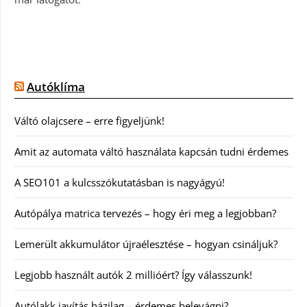
Autóklíma
Váltó olajcsere – erre figyeljünk!
Amit az automata váltó használata kapcsán tudni érdemes
A SEO101 a kulcsszókutatásban is nagyágyú!
Autópálya matrica tervezés – hogy éri meg a legjobban?
Lemerült akkumulátor újraélesztése – hogyan csináljuk?
Legjobb használt autók 2 millióért? Így válasszunk!
Autólakk javítás házilag – érdemes belevágni?