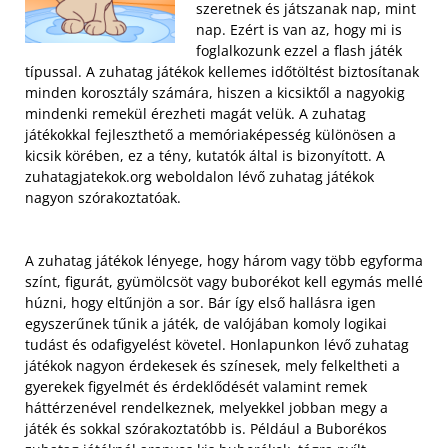
szeretnek és játszanak nap, mint
nap. Ezért is van az, hogy mi is
foglalkozunk ezzel a flash játék
típussal. A zuhatag játékok kellemes időtöltést biztosítanak
minden korosztály számára, hiszen a kicsiktől a nagyokig
mindenki remekül érezheti magát velük. A zuhatag
játékokkal fejleszthető a memóriaképesség különösen a
kicsik körében, ez a tény, kutatók által is bizonyított. A
zuhatagjatekok.org weboldalon lévő zuhatag játékok
nagyon szórakoztatóak.
A zuhatag játékok lényege, hogy három vagy több egyforma
színt, figurát, gyümölcsöt vagy buborékot kell egymás mellé
húzni, hogy eltűnjön a sor. Bár így első hallásra igen
egyszerűnek tűnik a játék, de valójában komoly logikai
tudást és odafigyelést követel. Honlapunkon lévő zuhatag
játékok nagyon érdekesek és színesek, mely felkeltheti a
gyerekek figyelmét és érdeklődését valamint remek
háttérzenével rendelkeznek, melyekkel jobban megy a
játék és sokkal szórakoztatóbb is. Például a Buborékos