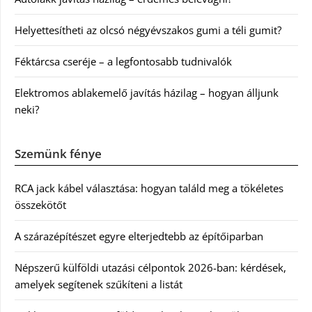
Helyettesítheti az olcsó négyévszakos gumi a téli gumit?
Féktárcsa cseréje – a legfontosabb tudnivalók
Elektromos ablakemelő javítás házilag – hogyan álljunk
neki?
Szemünk fénye
RCA jack kábel választása: hogyan találd meg a tökéletes
összekötőt
A szárazépítészet egyre elterjedtebb az építőiparban
Népszerű külföldi utazási célpontok 2026-ban: kérdések,
amelyek segítenek szűkíteni a listát