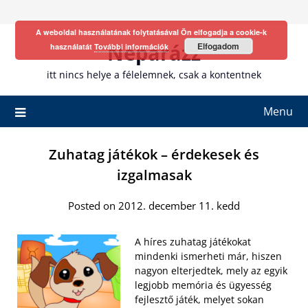
Skip
to
A weboldal használatának folytatásával Ön elfogadja a cookie-k
content
Neparázz
Elfogadom
használatát
További információk
itt nincs helye a félelemnek, csak a kontentnek
Menu
Zuhatag játékok – érdekesek és
izgalmasak
Posted on 2012. december 11. kedd
A híres zuhatag játékokat
mindenki ismerheti már, hiszen
nagyon elterjedtek, mely az egyik
legjobb memória és ügyesség
fejlesztő játék, melyet sokan