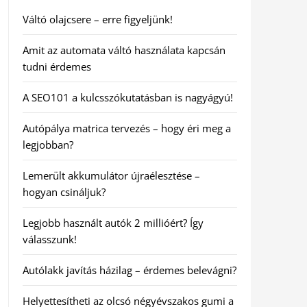
Váltó olajcsere – erre figyeljünk!
Amit az automata váltó használata kapcsán
tudni érdemes
A SEO101 a kulcsszókutatásban is nagyágyú!
Autópálya matrica tervezés – hogy éri meg a
legjobban?
Lemerült akkumulátor újraélesztése –
hogyan csináljuk?
Legjobb használt autók 2 millióért? Így
válasszunk!
Autólakk javítás házilag – érdemes belevágni?
Helyettesítheti az olcsó négyévszakos gumi a