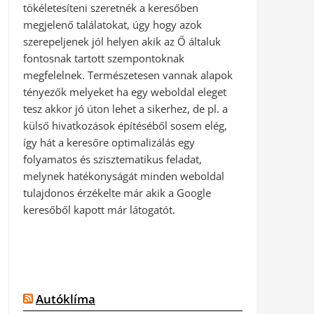
tökéletesíteni szeretnék a keresőben
megjelenő találatokat, úgy hogy azok
szerepeljenek jól helyen akik az Ő általuk
fontosnak tartott szempontoknak
megfelelnek. Természetesen vannak alapok
tényezők melyeket ha egy weboldal eleget
tesz akkor jó úton lehet a sikerhez, de pl. a
külső hivatkozások építéséből sosem elég,
így hát a keresőre optimalizálás egy
folyamatos és szisztematikus feladat,
melynek hatékonyságát minden weboldal
tulajdonos érzékelte már akik a Google
keresőből kapott már látogatót.
Autóklíma