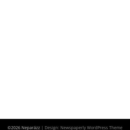
©2026 Neparázz
| Design:
Newspaperly WordPress Theme