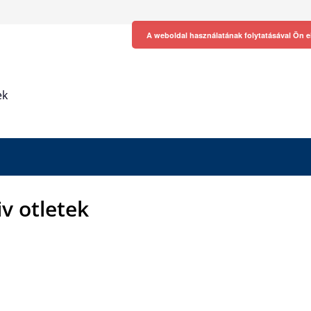
A weboldal használatának folytatásával Ön e
ek
iv otletek