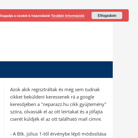
Elfogadom
lfogadja a cookie-k használatát
További információk
Azok akik regisztráltak és még sem tudnak
cikket beküldeni keressenek rá a google
keresőjében a "neparazz.hu cikk gyüjtemény"
szóra, olvassák el az ott leírtakat és a jófajta
cserét küldjék el az ott található mail címre.
- A Btk. július 1-től érvénybe lépő módosítása