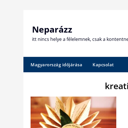
Skip
to
content
Neparázz
itt nincs helye a félelemnek, csak a kontentn
Magyarország időjárása
Kapcsolat
kreat