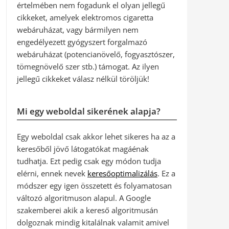
értelmében nem fogadunk el olyan jellegű
cikkeket, amelyek elektromos cigaretta
webáruházat, vagy bármilyen nem
engedélyezett gyógyszert forgalmazó
webáruházat (potencianövelő, fogyasztószer,
tömegnövelő szer stb.) támogat. Az ilyen
jellegű cikkeket válasz nélkül töröljük!
Mi egy weboldal sikerének alapja?
Egy weboldal csak akkor lehet sikeres ha az a
keresőből jövő látogatókat magáénak
tudhatja. Ezt pedig csak egy módon tudja
elérni, ennek nevek
keresőoptimalizálás
. Ez a
módszer egy igen összetett és folyamatosan
változó algoritmuson alapul. A Google
szakemberei akik a kereső algoritmusán
dolgoznak mindig kitalálnak valamit amivel