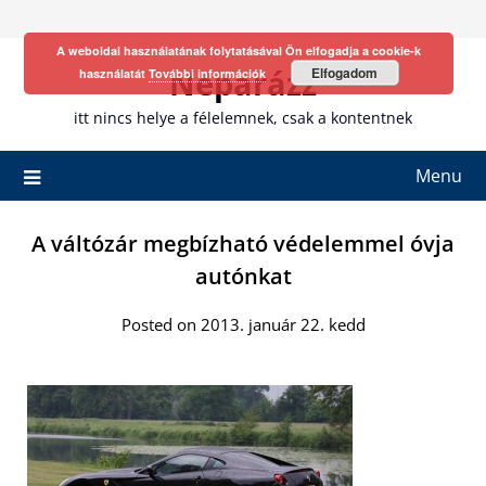
Skip
to
A weboldal használatának folytatásával Ön elfogadja a cookie-k
content
Neparázz
Elfogadom
használatát
További információk
itt nincs helye a félelemnek, csak a kontentnek
Menu
A váltózár megbízható védelemmel óvja
autónkat
Posted on 2013. január 22. kedd