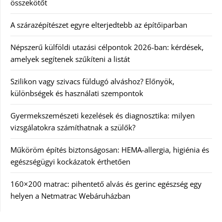
összekötőt
A szárazépítészet egyre elterjedtebb az építőiparban
Népszerű külföldi utazási célpontok 2026-ban: kérdések,
amelyek segítenek szűkíteni a listát
Szilikon vagy szivacs füldugó alváshoz? Előnyök,
különbségek és használati szempontok
Gyermekszemészeti kezelések és diagnosztika: milyen
vizsgálatokra számíthatnak a szülők?
Műköröm építés biztonságosan: HEMA-allergia, higiénia és
egészségügyi kockázatok érthetően
160×200 matrac: pihentető alvás és gerinc egészség egy
helyen a Netmatrac Webáruházban