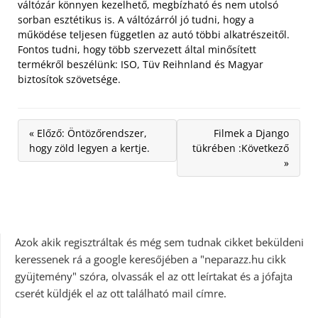
váltózár könnyen kezelhető, megbízható és nem utolsó
sorban esztétikus is. A váltózárról jó tudni, hogy a
működése teljesen független az autó többi alkatrészeitől.
Fontos tudni, hogy több szervezett által minősített
termékről beszélünk: ISO, Tüv Reihnland és Magyar
biztosítok szövetsége.
« Előző: Öntözőrendszer,
Filmek a Django
hogy zöld legyen a kertje.
tükrében :Következő
»
Azok akik regisztráltak és még sem tudnak cikket beküldeni
keressenek rá a google keresőjében a "neparazz.hu cikk
gyüjtemény" szóra, olvassák el az ott leírtakat és a jófajta
cserét küldjék el az ott található mail címre.