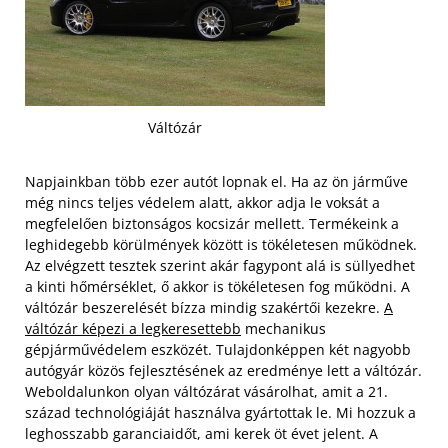
Váltózár
Napjainkban több ezer autót lopnak el. Ha az ön járműve
még nincs teljes védelem alatt, akkor adja le voksát a
megfelelően biztonságos kocsizár mellett. Termékeink a
leghidegebb körülmények között is tökéletesen működnek.
Az elvégzett tesztek szerint akár fagypont alá is süllyedhet
a kinti hőmérséklet, ő akkor is tökéletesen fog működni. A
váltózár beszerelését bízza mindig szakértői kezekre.
A
váltózár képezi a legkeresettebb
mechanikus
gépjárművédelem eszközét.
Tulajdonképpen két nagyobb
autógyár közös fejlesztésének az eredménye lett a váltózár.
Weboldalunkon olyan váltózárat vásárolhat, amit a 21.
század technológiáját használva gyártottak le. Mi hozzuk a
leghosszabb garanciaidőt, ami kerek öt évet jelent. A