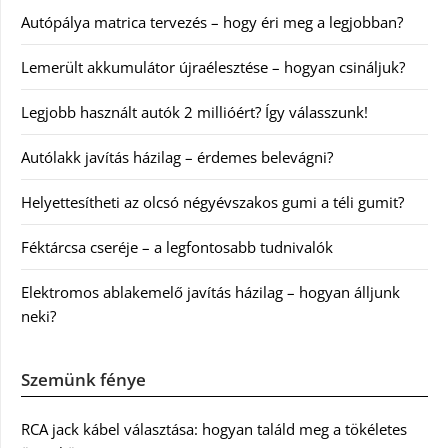
Autópálya matrica tervezés – hogy éri meg a legjobban?
Lemerült akkumulátor újraélesztése – hogyan csináljuk?
Legjobb használt autók 2 millióért? Így válasszunk!
Autólakk javítás házilag – érdemes belevágni?
Helyettesítheti az olcsó négyévszakos gumi a téli gumit?
Féktárcsa cseréje – a legfontosabb tudnivalók
Elektromos ablakemelő javítás házilag – hogyan álljunk
neki?
Szemünk fénye
RCA jack kábel választása: hogyan találd meg a tökéletes