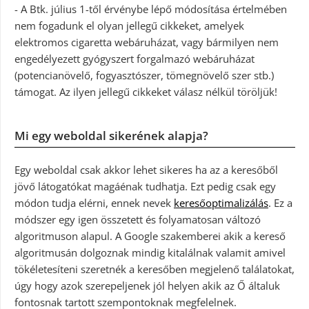
- A Btk. július 1-től érvénybe lépő módosítása értelmében
nem fogadunk el olyan jellegű cikkeket, amelyek
elektromos cigaretta webáruházat, vagy bármilyen nem
engedélyezett gyógyszert forgalmazó webáruházat
(potencianövelő, fogyasztószer, tömegnövelő szer stb.)
támogat. Az ilyen jellegű cikkeket válasz nélkül töröljük!
Mi egy weboldal sikerének alapja?
Egy weboldal csak akkor lehet sikeres ha az a keresőből
jövő látogatókat magáénak tudhatja. Ezt pedig csak egy
módon tudja elérni, ennek nevek
keresőoptimalizálás
. Ez a
módszer egy igen összetett és folyamatosan változó
algoritmuson alapul. A Google szakemberei akik a kereső
algoritmusán dolgoznak mindig kitalálnak valamit amivel
tökéletesíteni szeretnék a keresőben megjelenő találatokat,
úgy hogy azok szerepeljenek jól helyen akik az Ő általuk
fontosnak tartott szempontoknak megfelelnek.