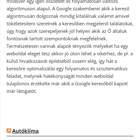
módszer egy igen összetett és folyamatosan változó
algoritmuson alapul. A Google szakemberei akik a kereső
algoritmusán dolgoznak mindig kitalálnak valamit amivel
tökéletesíteni szeretnék a keresőben megjelenő találatokat,
úgy hogy azok szerepeljenek jól helyen akik az Ő általuk
fontosnak tartott szempontoknak megfelelnek.
Természetesen vannak alapok tényezők melyeket ha egy
weboldal eleget tesz akkor jó úton lehet a sikerhez, de pl. a
külső hivatkozások építéséből sosem elég, így hát a
keresőre optimalizálás egy folyamatos és szisztematikus
feladat, melynek hatékonyságát minden weboldal
tulajdonos érzékelte már akik a Google keresőből kapott
már látogatót.
Autóklíma