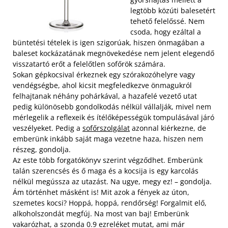
legtöbb közúti balesetért
tehető felelőssé. Nem
csoda, hogy ezáltal a
büntetési tételek is igen szigorúak, hiszen önmagában a
baleset kockázatának megnövekedése nem jelent elegendő
visszatartó erőt a felelőtlen sofőrök számára.
Sokan gépkocsival érkeznek egy szórakozóhelyre vagy
vendégségbe, ahol kicsit megfeledkezve önmagukról
felhajtanak néhány pohárkával, a hazafelé vezető utat
pedig különösebb gondolkodás nélkül vállalják, mivel nem
mérlegelik a reflexeik és ítélőképességük tompulásával járó
veszélyeket. Pedig a
sofőrszolgálat
azonnal kiérkezne, de
emberünk inkább saját maga vezetne haza, hiszen nem
részeg, gondolja.
Az este több forgatókönyv szerint végződhet. Emberünk
talán szerencsés és ő maga és a kocsija is egy karcolás
nélkül megússza az utazást. Na ugye, megy ez! – gondolja.
Ám történhet másként is! Mit azok a fények az úton,
szemetes kocsi? Hoppá, hoppá, rendőrség! Forgalmit elő,
alkoholszondát megfúj. Na most van baj! Emberünk
vakarózhat, a szonda 0.9 ezreléket mutat, ami már