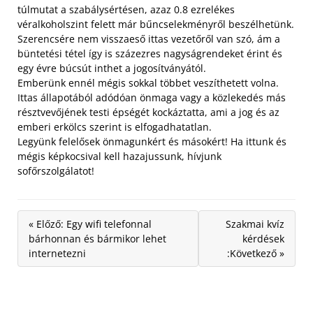
túlmutat a szabálysértésen, azaz 0.8 ezrelékes
véralkoholszint felett már bűncselekményről beszélhetünk.
Szerencsére nem visszaeső ittas vezetőről van szó, ám a
büntetési tétel így is százezres nagyságrendeket érint és
egy évre búcsút inthet a jogosítványától.
Emberünk ennél mégis sokkal többet veszíthetett volna.
Ittas állapotából adódóan önmaga vagy a közlekedés más
résztvevőjének testi épségét kockáztatta, ami a jog és az
emberi erkölcs szerint is elfogadhatatlan.
Legyünk felelősek önmagunkért és másokért! Ha ittunk és
mégis képkocsival kell hazajussunk, hívjunk
sofőrszolgálatot!
« Előző: Egy wifi telefonnal
Szakmai kvíz
bárhonnan és bármikor lehet
kérdések
internetezni
:Következő »