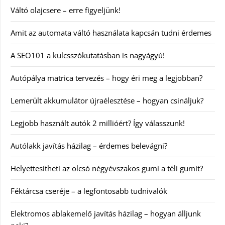
Váltó olajcsere – erre figyeljünk!
Amit az automata váltó használata kapcsán tudni érdemes
A SEO101 a kulcsszókutatásban is nagyágyú!
Autópálya matrica tervezés – hogy éri meg a legjobban?
Lemerült akkumulátor újraélesztése – hogyan csináljuk?
Legjobb használt autók 2 millióért? Így válasszunk!
Autólakk javítás házilag – érdemes belevágni?
Helyettesítheti az olcsó négyévszakos gumi a téli gumit?
Féktárcsa cseréje – a legfontosabb tudnivalók
Elektromos ablakemelő javítás házilag – hogyan álljunk