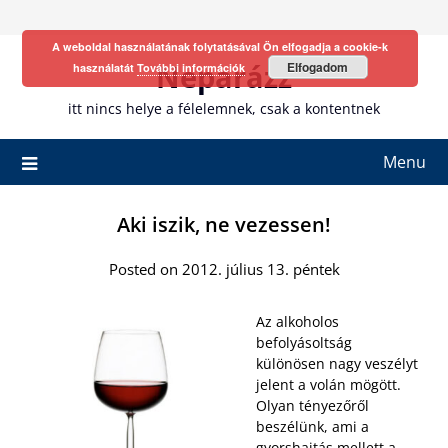
Skip
to
A weboldal használatának folytatásával Ön elfogadja a cookie-k
content
Neparázz
Elfogadom
használatát
További információk
itt nincs helye a félelemnek, csak a kontentnek
Menu
Aki iszik, ne vezessen!
Posted on 2012. július 13. péntek
Az alkoholos
befolyásoltság
különösen nagy veszélyt
jelent a volán mögött.
Olyan tényezőről
beszélünk, ami a
gyorshajtás mellett a