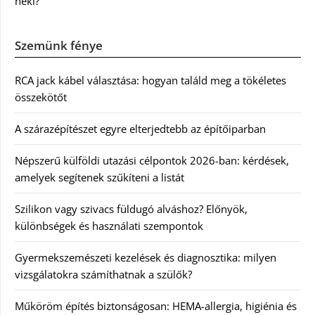
neki?
Szemünk fénye
RCA jack kábel választása: hogyan találd meg a tökéletes
összekötőt
A szárazépítészet egyre elterjedtebb az építőiparban
Népszerű külföldi utazási célpontok 2026-ban: kérdések,
amelyek segítenek szűkíteni a listát
Szilikon vagy szivacs füldugó alváshoz? Előnyök,
különbségek és használati szempontok
Gyermekszemészeti kezelések és diagnosztika: milyen
vizsgálatokra számíthatnak a szülők?
Műköröm építés biztonságosan: HEMA-allergia, higiénia és