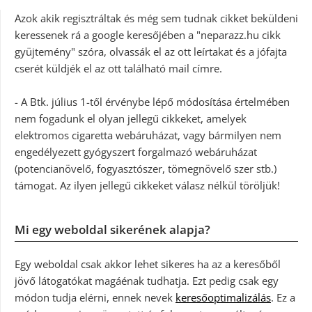
Azok akik regisztráltak és még sem tudnak cikket beküldeni
keressenek rá a google keresőjében a "neparazz.hu cikk
gyüjtemény" szóra, olvassák el az ott leírtakat és a jófajta
cserét küldjék el az ott található mail címre.
- A Btk. július 1-től érvénybe lépő módosítása értelmében
nem fogadunk el olyan jellegű cikkeket, amelyek
elektromos cigaretta webáruházat, vagy bármilyen nem
engedélyezett gyógyszert forgalmazó webáruházat
(potencianövelő, fogyasztószer, tömegnövelő szer stb.)
támogat. Az ilyen jellegű cikkeket válasz nélkül töröljük!
Mi egy weboldal sikerének alapja?
Egy weboldal csak akkor lehet sikeres ha az a keresőből
jövő látogatókat magáénak tudhatja. Ezt pedig csak egy
módon tudja elérni, ennek nevek
keresőoptimalizálás
. Ez a