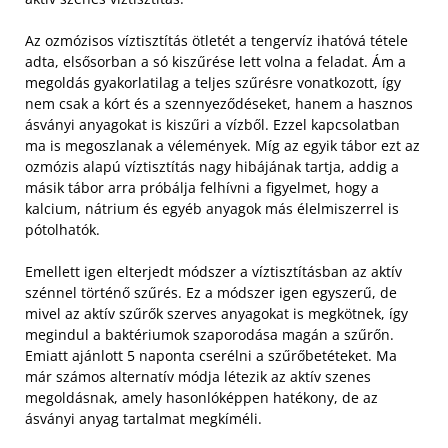
Az ozmózisos víztisztítás ötletét a tengervíz ihatóvá tétele
adta, elsősorban a só kiszűrése lett volna a feladat. Ám a
megoldás gyakorlatilag a teljes szűrésre vonatkozott, így
nem csak a kórt és a szennyeződéseket, hanem a hasznos
ásványi anyagokat is kiszűri a vízből. Ezzel kapcsolatban
ma is megoszlanak a vélemények. Míg az egyik tábor ezt az
ozmózis alapú víztisztítás nagy hibájának tartja, addig a
másik tábor arra próbálja felhívni a figyelmet, hogy a
kalcium, nátrium és egyéb anyagok más élelmiszerrel is
pótolhatók.
Emellett igen elterjedt módszer a víztisztításban az aktív
szénnel történő szűrés. Ez a módszer igen egyszerű, de
mivel az aktív szűrők szerves anyagokat is megkötnek, így
megindul a baktériumok szaporodása magán a szűrőn.
Emiatt ajánlott 5 naponta cserélni a szűrőbetéteket. Ma
már számos alternatív módja létezik az aktív szenes
megoldásnak, amely hasonlóképpen hatékony, de az
ásványi anyag tartalmat megkíméli.