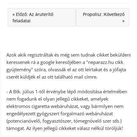
« Előző: Az áruterítő
Propolisz :Következő
feladatai
»
Azok akik regisztráltak és még sem tudnak cikket beküldeni
keressenek rá a google keresőjében a "neparazz.hu cikk
gyüjtemény" szóra, olvassák el az ott leírtakat és a jófajta
cserét küldjék el az ott található mail címre.
- A Btk. július 1-től érvénybe lépő módosítása értelmében
nem fogadunk el olyan jellegű cikkeket, amelyek
elektromos cigaretta webáruházat, vagy bármilyen nem
engedélyezett gyógyszert forgalmazó webáruházat
(potencianövelő, fogyasztószer, tömegnövelő szer stb.)
támogat. Az ilyen jellegű cikkeket válasz nélkül töröljük!