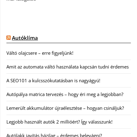
Autóklíma
Váltó olajcsere – erre figyeljünk!
Amit az automata váltó használata kapcsán tudni érdemes
A SEO101 a kulcsszókutatásban is nagyágyú!
Autópálya matrica tervezés – hogy éri meg a legjobban?
Lemerült akkumulátor újraélesztése – hogyan csináljuk?
Legjobb használt autók 2 millióért? Így válasszunk!
Autólakk javítás házilag – érdemes belevágni?