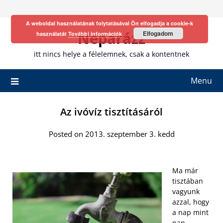
Skip
to
A weboldal használatának folytatásával Ön elfogadja a cookie-k
content
Neparázz
Elfogadom
használatát
További információk
itt nincs helye a félelemnek, csak a kontentnek
Menu
Az ivóvíz tisztításáról
Posted on 2013. szeptember 3. kedd
Ma már
tisztában
vagyunk
azzal, hogy
a nap mint
nap