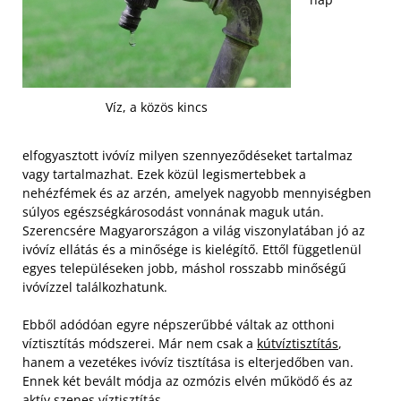
Víz, a közös kincs
elfogyasztott ivóvíz milyen szennyeződéseket tartalmaz
vagy tartalmazhat. Ezek közül legismertebbek a
nehézfémek és az arzén, amelyek nagyobb mennyiségben
súlyos egészségkárosodást vonnának maguk után.
Szerencsére Magyarországon a világ viszonylatában jó az
ivóvíz ellátás és a minősége is kielégítő. Ettől függetlenül
egyes településeken jobb, máshol rosszabb minőségű
ivóvízzel találkozhatunk.
Ebből adódóan egyre népszerűbbé váltak az otthoni
víztisztítás módszerei. Már nem csak a
kútvíztisztítás
,
hanem a vezetékes ivóvíz tisztítása is elterjedőben van.
Ennek két bevált módja az ozmózis elvén működő és az
aktív szenes víztisztítás.