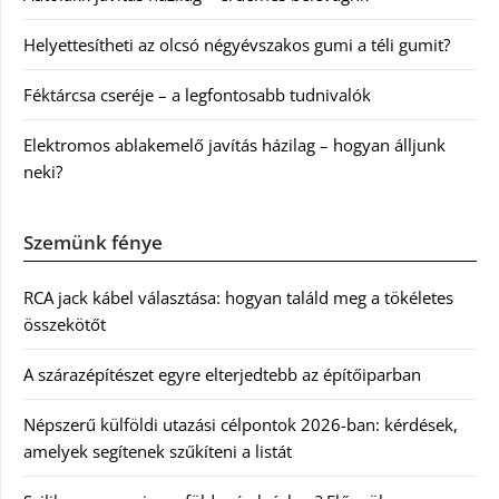
Helyettesítheti az olcsó négyévszakos gumi a téli gumit?
Féktárcsa cseréje – a legfontosabb tudnivalók
Elektromos ablakemelő javítás házilag – hogyan álljunk
neki?
Szemünk fénye
RCA jack kábel választása: hogyan találd meg a tökéletes
összekötőt
A szárazépítészet egyre elterjedtebb az építőiparban
Népszerű külföldi utazási célpontok 2026-ban: kérdések,
amelyek segítenek szűkíteni a listát