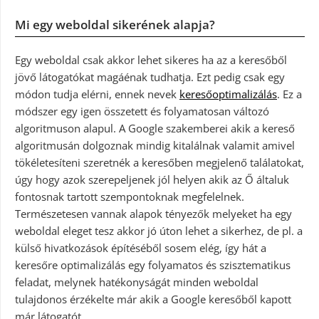
Mi egy weboldal sikerének alapja?
Egy weboldal csak akkor lehet sikeres ha az a keresőből
jövő látogatókat magáénak tudhatja. Ezt pedig csak egy
módon tudja elérni, ennek nevek
keresőoptimalizálás
. Ez a
módszer egy igen összetett és folyamatosan változó
algoritmuson alapul. A Google szakemberei akik a kereső
algoritmusán dolgoznak mindig kitalálnak valamit amivel
tökéletesíteni szeretnék a keresőben megjelenő találatokat,
úgy hogy azok szerepeljenek jól helyen akik az Ő általuk
fontosnak tartott szempontoknak megfelelnek.
Természetesen vannak alapok tényezők melyeket ha egy
weboldal eleget tesz akkor jó úton lehet a sikerhez, de pl. a
külső hivatkozások építéséből sosem elég, így hát a
keresőre optimalizálás egy folyamatos és szisztematikus
feladat, melynek hatékonyságát minden weboldal
tulajdonos érzékelte már akik a Google keresőből kapott
már látogatót.