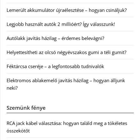
Lemerült akkumulátor újraélesztése – hogyan csináljuk?
Legjobb használt autók 2 millióért? Így válasszunk!
Autólakk javítás házilag – érdemes belevágni?
Helyettesítheti az olcsó négyévszakos gumi a téli gumit?
Féktárcsa cseréje – a legfontosabb tudnivalók
Elektromos ablakemelő javítás házilag – hogyan álljunk
neki?
Szemünk fénye
RCA jack kábel választása: hogyan találd meg a tökéletes
összekötőt