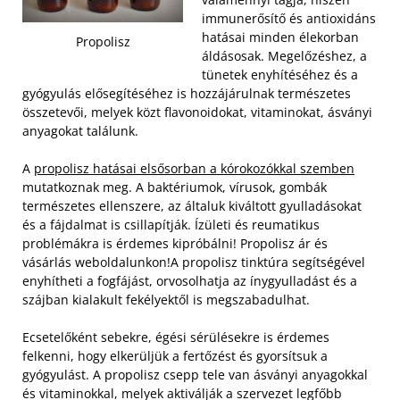
immunerősítő és antioxidáns
hatásai minden élekorban
Propolisz
áldásosak. Megelőzéshez, a
tünetek enyhítéséhez és a
gyógyulás elősegítéséhez is hozzájárulnak természetes
összetevői, melyek közt flavonoidokat, vitaminokat, ásványi
anyagokat találunk.
A
propolisz hatásai elsősorban a kórokozókkal szemben
mutatkoznak meg. A baktériumok, vírusok, gombák
természetes ellenszere, az általuk kiváltott gyulladásokat
és a fájdalmat is csillapítják. Ízületi és reumatikus
problémákra is érdemes kipróbálni! Propolisz ár és
vásárlás weboldalunkon!A propolisz tinktúra segítségével
enyhítheti a fogfájást, orvosolhatja az ínygyulladást és a
szájban kialakult fekélyektől is megszabadulhat.
Ecsetelőként sebekre, égési sérülésekre is érdemes
felkenni, hogy elkerüljük a fertőzést és gyorsítsuk a
gyógyulást. A propolisz csepp tele van ásványi anyagokkal
és vitaminokkal, melyek aktiválják a szervezet legfőbb