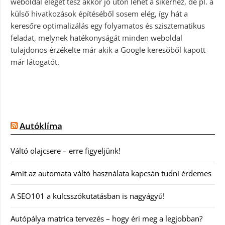
weboldal eleget tesz akkor jó úton lehet a sikerhez, de pl. a
külső hivatkozások építéséből sosem elég, így hát a
keresőre optimalizálás egy folyamatos és szisztematikus
feladat, melynek hatékonyságát minden weboldal
tulajdonos érzékelte már akik a Google keresőből kapott
már látogatót.
Autóklíma
Váltó olajcsere – erre figyeljünk!
Amit az automata váltó használata kapcsán tudni érdemes
A SEO101 a kulcsszókutatásban is nagyágyú!
Autópálya matrica tervezés – hogy éri meg a legjobban?