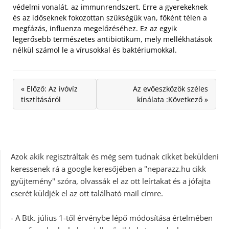
védelmi vonalát, az immunrendszert. Erre a gyerekeknek
és az időseknek fokozottan szükségük van, főként télen a
megfázás, influenza megelőzéséhez. Ez az egyik
legerősebb természetes antibiotikum, mely mellékhatások
nélkül számol le a vírusokkal és baktériumokkal.
« Előző: Az ivóvíz
Az evőeszközök széles
tisztításáról
kínálata :Következő »
Azok akik regisztráltak és még sem tudnak cikket beküldeni
keressenek rá a google keresőjében a "neparazz.hu cikk
gyüjtemény" szóra, olvassák el az ott leírtakat és a jófajta
cserét küldjék el az ott található mail címre.
- A Btk. július 1-től érvénybe lépő módosítása értelmében