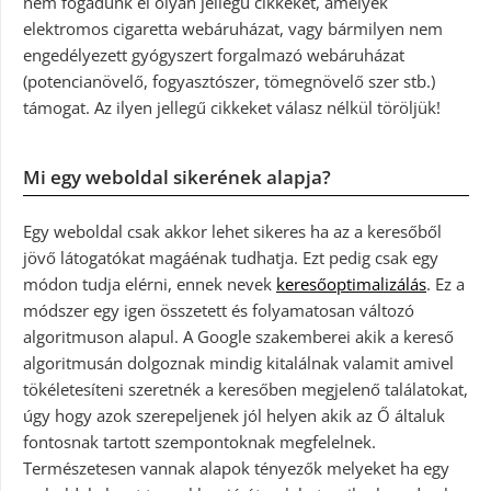
nem fogadunk el olyan jellegű cikkeket, amelyek
elektromos cigaretta webáruházat, vagy bármilyen nem
engedélyezett gyógyszert forgalmazó webáruházat
(potencianövelő, fogyasztószer, tömegnövelő szer stb.)
támogat. Az ilyen jellegű cikkeket válasz nélkül töröljük!
Mi egy weboldal sikerének alapja?
Egy weboldal csak akkor lehet sikeres ha az a keresőből
jövő látogatókat magáénak tudhatja. Ezt pedig csak egy
módon tudja elérni, ennek nevek
keresőoptimalizálás
. Ez a
módszer egy igen összetett és folyamatosan változó
algoritmuson alapul. A Google szakemberei akik a kereső
algoritmusán dolgoznak mindig kitalálnak valamit amivel
tökéletesíteni szeretnék a keresőben megjelenő találatokat,
úgy hogy azok szerepeljenek jól helyen akik az Ő általuk
fontosnak tartott szempontoknak megfelelnek.
Természetesen vannak alapok tényezők melyeket ha egy