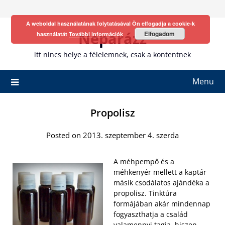
Skip
to
A weboldal használatának folytatásával Ön elfogadja a cookie-k
content
Neparázz
Elfogadom
használatát
További információk
itt nincs helye a félelemnek, csak a kontentnek
Menu
Propolisz
Posted on 2013. szeptember 4. szerda
A méhpempő és a
méhkenyér mellett a kaptár
másik csodálatos ajándéka a
propolisz. Tinktúra
formájában akár mindennap
fogyaszthatja a család
valamennyi tagja, hiszen