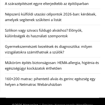
A szárazépítészet egyre elterjedtebb az építőiparban
Népszerű külföldi utazási célpontok 2026-ban: kérdések,
amelyek segítenek szűkíteni a listát
Szilikon vagy szivacs füldugó alváshoz? Előnyök,
különbségek és használati szempontok
Gyermekszemészeti kezelések és diagnosztika: milyen
vizsgálatokra számíthatnak a szülők?
Műköröm építés biztonságosan: HEMA-allergia, higiénia és
egészségügyi kockázatok érthetően
160×200 matrac: pihentető alvás és gerinc egészség egy
helyen a Netmatrac Webáruházban
©2026 Neparázz
| Design:
Newspaperly WordPress