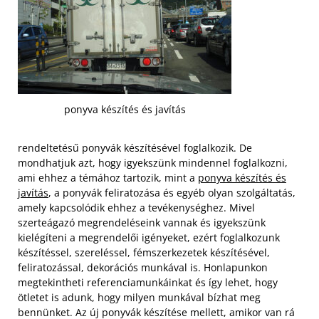
ponyva készítés és javítás
rendeltetésű ponyvák készítésével foglalkozik. De
mondhatjuk azt, hogy igyekszünk mindennel foglalkozni,
ami ehhez a témához tartozik, mint a
ponyva készítés és
javítás
, a ponyvák feliratozása és egyéb olyan szolgáltatás,
amely kapcsolódik ehhez a tevékenységhez. Mivel
szerteágazó megrendeléseink vannak és igyekszünk
kielégíteni a megrendelői igényeket, ezért foglalkozunk
készítéssel, szereléssel, fémszerkezetek készítésével,
feliratozással, dekorációs munkával is.
Honlapunkon
megtekintheti referenciamunkáinkat és így lehet, hogy
ötletet is adunk, hogy milyen munkával bízhat meg
bennünket. Az új ponyvák készítése mellett, amikor van rá