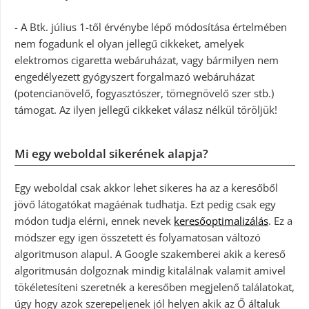
- A Btk. július 1-től érvénybe lépő módosítása értelmében
nem fogadunk el olyan jellegű cikkeket, amelyek
elektromos cigaretta webáruházat, vagy bármilyen nem
engedélyezett gyógyszert forgalmazó webáruházat
(potencianövelő, fogyasztószer, tömegnövelő szer stb.)
támogat. Az ilyen jellegű cikkeket válasz nélkül töröljük!
Mi egy weboldal sikerének alapja?
Egy weboldal csak akkor lehet sikeres ha az a keresőből
jövő látogatókat magáénak tudhatja. Ezt pedig csak egy
módon tudja elérni, ennek nevek
keresőoptimalizálás
. Ez a
módszer egy igen összetett és folyamatosan változó
algoritmuson alapul. A Google szakemberei akik a kereső
algoritmusán dolgoznak mindig kitalálnak valamit amivel
tökéletesíteni szeretnék a keresőben megjelenő találatokat,
úgy hogy azok szerepeljenek jól helyen akik az Ő általuk