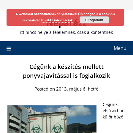
Skip
to
A weboldal használatának folytatásával Ön elfogadja a cookie-k
content
Neparázz
Elfogadom
használatát
További információk
itt nincs helye a félelemnek, csak a kontentnek
Menu
Cégünk a készítés mellett
ponyvajavítással is foglalkozik
Posted on 2013. május 6. hétfő
Cégünk,
elsősorban
különböző