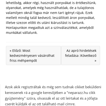
lehetőség, akkor régi, használt ponyvákat is értékesítünk,
olyanokat, amelyek még használhatóak, de a tulajdonos
valamilyen oknál fogva már nem tart igényt rájuk. Ezek
mellett mindig talál kedvező, leszállított áron ponyvákat,
illetve szezon előtti és utáni kiárusítást is tartunk.
Honlapunkon megadtuk azt a színválasztékot, amelyből
munkákat vállalunk.
« Előző: Most
Az apró hirdetések
kedvezményesen vásárolhat
feladása :Következő
friss méhpempőt
»
Azok akik regisztráltak és még sem tudnak cikket beküldeni
keressenek rá a google keresőjében a "neparazz.hu cikk
gyüjtemény" szóra, olvassák el az ott leírtakat és a jófajta
cserét küldjék el az ott található mail címre.