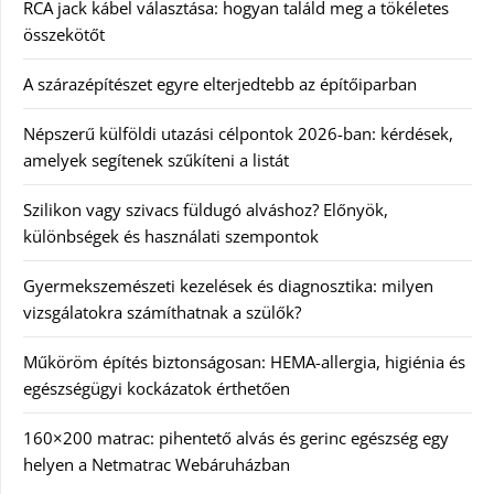
RCA jack kábel választása: hogyan találd meg a tökéletes
összekötőt
A szárazépítészet egyre elterjedtebb az építőiparban
Népszerű külföldi utazási célpontok 2026-ban: kérdések,
amelyek segítenek szűkíteni a listát
Szilikon vagy szivacs füldugó alváshoz? Előnyök,
különbségek és használati szempontok
Gyermekszemészeti kezelések és diagnosztika: milyen
vizsgálatokra számíthatnak a szülők?
Műköröm építés biztonságosan: HEMA-allergia, higiénia és
egészségügyi kockázatok érthetően
160×200 matrac: pihentető alvás és gerinc egészség egy
helyen a Netmatrac Webáruházban