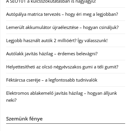
A SEO101 a kulcsszókutatásban is nagyágyú!
Autópálya matrica tervezés – hogy éri meg a legjobban?
Lemerült akkumulátor újraélesztése – hogyan csináljuk?
Legjobb használt autók 2 millióért? Így válasszunk!
Autólakk javítás házilag – érdemes belevágni?
Helyettesítheti az olcsó négyévszakos gumi a téli gumit?
Féktárcsa cseréje – a legfontosabb tudnivalók
Elektromos ablakemelő javítás házilag – hogyan álljunk
neki?
Szemünk fénye