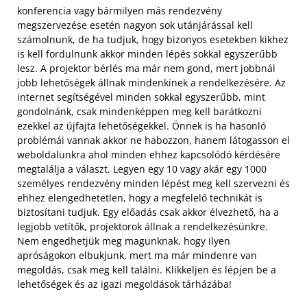
konferencia vagy bármilyen más rendezvény
megszervezése esetén nagyon sok utánjárással kell
számolnunk, de ha tudjuk, hogy bizonyos esetekben kikhez
is kell fordulnunk akkor minden lépés sokkal egyszerűbb
lesz. A projektor bérlés ma már nem gond, mert jobbnál
jobb lehetőségek állnak mindenkinek a rendelkezésére. Az
internet segítségével minden sokkal egyszerűbb, mint
gondolnánk, csak mindenképpen meg kell barátkozni
ezekkel az újfajta lehetőségekkel. Önnek is ha hasonló
problémái vannak akkor ne habozzon, hanem látogasson el
weboldalunkra ahol minden ehhez kapcsolódó kérdésére
megtalálja a választ.
Legyen egy 10 vagy akár egy 1000
személyes rendezvény minden lépést meg kell szervezni és
ehhez elengedhetetlen, hogy a megfelelő technikát is
biztosítani tudjuk. Egy előadás csak akkor élvezhető, ha a
legjobb vetítők, projektorok állnak a rendelkezésünkre.
Nem engedhetjük meg magunknak, hogy ilyen
apróságokon elbukjunk, mert ma már mindenre van
megoldás, csak meg kell találni. Klikkeljen és lépjen be a
lehetőségek és az igazi megoldások tárházába!