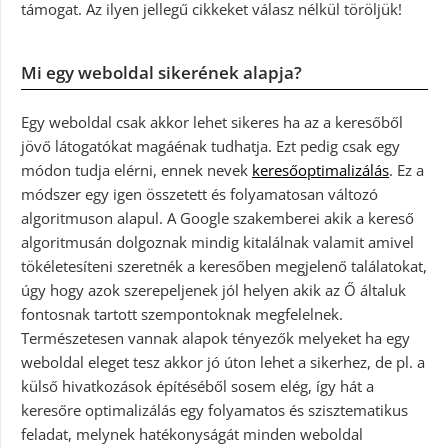
támogat. Az ilyen jellegű cikkeket válasz nélkül töröljük!
Mi egy weboldal sikerének alapja?
Egy weboldal csak akkor lehet sikeres ha az a keresőből
jövő látogatókat magáénak tudhatja. Ezt pedig csak egy
módon tudja elérni, ennek nevek
keresőoptimalizálás
. Ez a
módszer egy igen összetett és folyamatosan változó
algoritmuson alapul. A Google szakemberei akik a kereső
algoritmusán dolgoznak mindig kitalálnak valamit amivel
tökéletesíteni szeretnék a keresőben megjelenő találatokat,
úgy hogy azok szerepeljenek jól helyen akik az Ő általuk
fontosnak tartott szempontoknak megfelelnek.
Természetesen vannak alapok tényezők melyeket ha egy
weboldal eleget tesz akkor jó úton lehet a sikerhez, de pl. a
külső hivatkozások építéséből sosem elég, így hát a
keresőre optimalizálás egy folyamatos és szisztematikus
feladat, melynek hatékonyságát minden weboldal