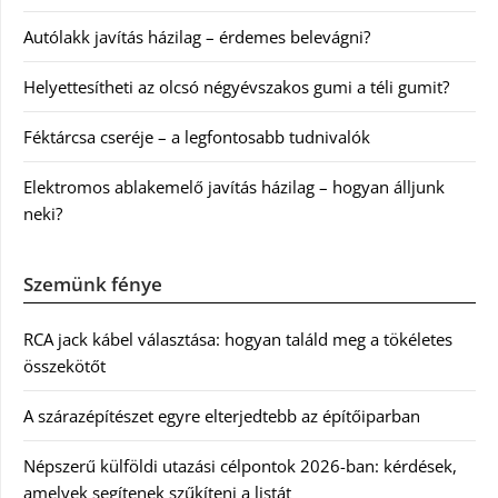
Autólakk javítás házilag – érdemes belevágni?
Helyettesítheti az olcsó négyévszakos gumi a téli gumit?
Féktárcsa cseréje – a legfontosabb tudnivalók
Elektromos ablakemelő javítás házilag – hogyan álljunk
neki?
Szemünk fénye
RCA jack kábel választása: hogyan találd meg a tökéletes
összekötőt
A szárazépítészet egyre elterjedtebb az építőiparban
Népszerű külföldi utazási célpontok 2026-ban: kérdések,
amelyek segítenek szűkíteni a listát