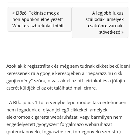
« Előző: Tekintse meg a
A legjobb luxus
honlapunkon elhelyezett
szállodák, amelyek
Wpc teraszburkolat fotóit
csak önre várnak!
:Következő »
Azok akik regisztráltak és még sem tudnak cikket beküldeni
keressenek rá a google keresőjében a "neparazz.hu cikk
gyüjtemény" szóra, olvassák el az ott leírtakat és a jófajta
cserét küldjék el az ott található mail címre.
- A Btk. július 1-től érvénybe lépő módosítása értelmében
nem fogadunk el olyan jellegű cikkeket, amelyek
elektromos cigaretta webáruházat, vagy bármilyen nem
engedélyezett gyógyszert forgalmazó webáruházat
(potencianövelő, fogyasztószer, tömegnövelő szer stb.)