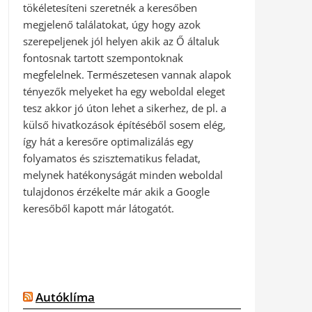
tökéletesíteni szeretnék a keresőben
megjelenő találatokat, úgy hogy azok
szerepeljenek jól helyen akik az Ő általuk
fontosnak tartott szempontoknak
megfelelnek. Természetesen vannak alapok
tényezők melyeket ha egy weboldal eleget
tesz akkor jó úton lehet a sikerhez, de pl. a
külső hivatkozások építéséből sosem elég,
így hát a keresőre optimalizálás egy
folyamatos és szisztematikus feladat,
melynek hatékonyságát minden weboldal
tulajdonos érzékelte már akik a Google
keresőből kapott már látogatót.
Autóklíma