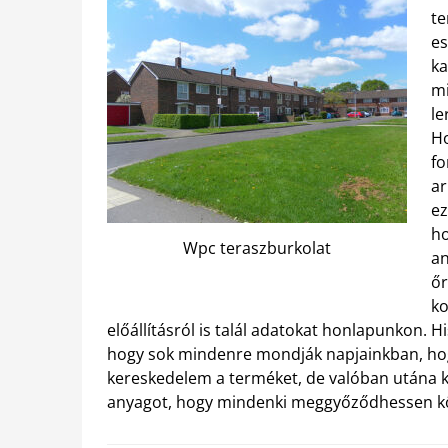
te
es
ka
mi
le
Ho
fo
ar
ez
ho
Wpc teraszburkolat
an
őr
ko
előállításról is talál adatokat honlapunkon. H
hogy sok mindenre mondják napjainkban, hog
kereskedelem a terméket, de valóban utána ke
anyagot, hogy mindenki meggyőződhessen kö