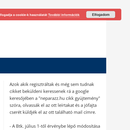
Elfogadom
lfogadja a cookie-k használatát
További információk
Azok akik regisztráltak és még sem tudnak
cikket beküldeni keressenek rá a google
keresőjében a "neparazz.hu cikk gyüjtemény"
szóra, olvassák el az ott leírtakat és a jófajta
cserét küldjék el az ott található mail címre.
- A Btk. július 1-től érvénybe lépő módosítása