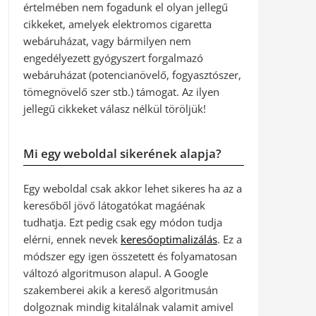
értelmében nem fogadunk el olyan jellegű
cikkeket, amelyek elektromos cigaretta
webáruházat, vagy bármilyen nem
engedélyezett gyógyszert forgalmazó
webáruházat (potencianövelő, fogyasztószer,
tömegnövelő szer stb.) támogat. Az ilyen
jellegű cikkeket válasz nélkül töröljük!
Mi egy weboldal sikerének alapja?
Egy weboldal csak akkor lehet sikeres ha az a
keresőből jövő látogatókat magáénak
tudhatja. Ezt pedig csak egy módon tudja
elérni, ennek nevek
keresőoptimalizálás
. Ez a
módszer egy igen összetett és folyamatosan
változó algoritmuson alapul. A Google
szakemberei akik a kereső algoritmusán
dolgoznak mindig kitalálnak valamit amivel