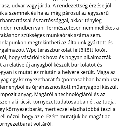
rasz, udvar vagy járda. A rendezettség érzése jól
ik a szemnek és ha ez még párosul az egyszerű
rbantartással és tartóssággal, akkor tényleg
nden rendben van. Természetesen nem mellékes a
rakáshoz szükséges munkaórák száma sem.
nlapunkon megtekintheti az általunk gyártott és
rgalmazott Wpc teraszburkolat feltöltött fotóit
ról, hogy vásárlóink hova és hogyan alkalmazták
t a relatíve új anyagból készült burkolatot és
gyan is mutat ez miután a helyére került.
Maga az
yag egy környezetbarát fa (pontosabban bambusz)
leményből és újrahasznosított műanyagból készült
mpozit anyag. Magáról a technológiáról és az
iszen aki kicsit környezettudatosabban él, az tudja,
y környezetbarát, mert ezzel eladhatóbbá teszi a
ll nézni, hogy az e. Ezért mutatjuk be magát az
rnyezetbarát voltáról.