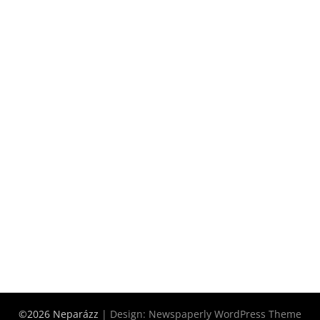
©2026 Neparázz
| Design:
Newspaperly WordPress Theme