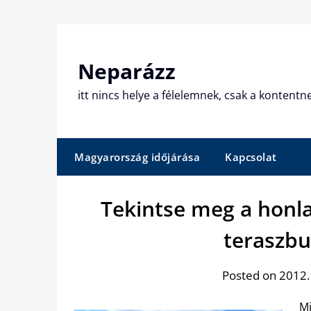
Skip
to
content
Neparázz
itt nincs helye a félelemnek, csak a kontentn
Magyarország időjárása
Kapcsolat
Tekintse meg a honl
teraszbu
Posted on 2012.
Mi