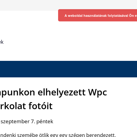
A weboldal használatának folytatásával Ön e
ek
apunkon elhelyezett Wpc
rkolat fotóit
 szeptember 7. péntek
ndenki szemébe ötlik egy egy szépen berendezett,