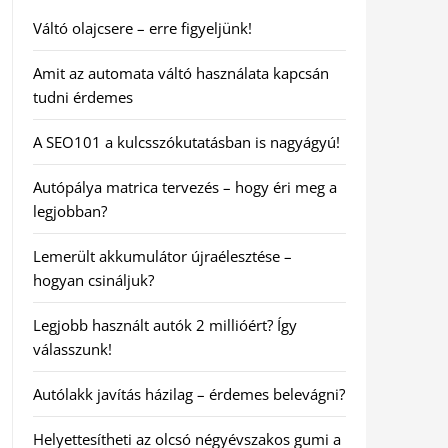
Váltó olajcsere – erre figyeljünk!
Amit az automata váltó használata kapcsán
tudni érdemes
A SEO101 a kulcsszókutatásban is nagyágyú!
Autópálya matrica tervezés – hogy éri meg a
legjobban?
Lemerült akkumulátor újraélesztése –
hogyan csináljuk?
Legjobb használt autók 2 millióért? Így
válasszunk!
Autólakk javítás házilag – érdemes belevágni?
Helyettesítheti az olcsó négyévszakos gumi a