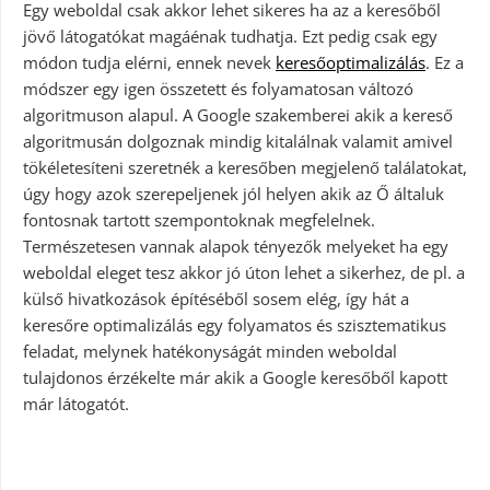
Egy weboldal csak akkor lehet sikeres ha az a keresőből
jövő látogatókat magáénak tudhatja. Ezt pedig csak egy
módon tudja elérni, ennek nevek
keresőoptimalizálás
. Ez a
módszer egy igen összetett és folyamatosan változó
algoritmuson alapul. A Google szakemberei akik a kereső
algoritmusán dolgoznak mindig kitalálnak valamit amivel
tökéletesíteni szeretnék a keresőben megjelenő találatokat,
úgy hogy azok szerepeljenek jól helyen akik az Ő általuk
fontosnak tartott szempontoknak megfelelnek.
Természetesen vannak alapok tényezők melyeket ha egy
weboldal eleget tesz akkor jó úton lehet a sikerhez, de pl. a
külső hivatkozások építéséből sosem elég, így hát a
keresőre optimalizálás egy folyamatos és szisztematikus
feladat, melynek hatékonyságát minden weboldal
tulajdonos érzékelte már akik a Google keresőből kapott
már látogatót.