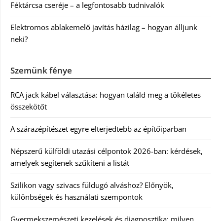
Féktárcsa cseréje – a legfontosabb tudnivalók
Elektromos ablakemelő javítás házilag – hogyan álljunk
neki?
Szemünk fénye
RCA jack kábel választása: hogyan találd meg a tökéletes
összekötőt
A szárazépítészet egyre elterjedtebb az építőiparban
Népszerű külföldi utazási célpontok 2026-ban: kérdések,
amelyek segítenek szűkíteni a listát
Szilikon vagy szivacs füldugó alváshoz? Előnyök,
különbségek és használati szempontok
Gyermekszemészeti kezelések és diagnosztika: milyen