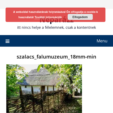
Skip
to
A weboldal használatának folytatásával Ön elfogadja a cookie-k
content
Neparázz
Elfogadom
használatát
További információk
itt nincs helye a félelemnek, csak a kontentnek
Menu
szalacs_falumuzeum_18mm-min