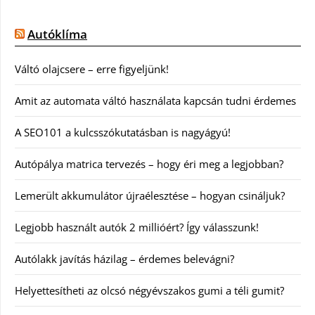
Autóklíma
Váltó olajcsere – erre figyeljünk!
Amit az automata váltó használata kapcsán tudni érdemes
A SEO101 a kulcsszókutatásban is nagyágyú!
Autópálya matrica tervezés – hogy éri meg a legjobban?
Lemerült akkumulátor újraélesztése – hogyan csináljuk?
Legjobb használt autók 2 millióért? Így válasszunk!
Autólakk javítás házilag – érdemes belevágni?
Helyettesítheti az olcsó négyévszakos gumi a téli gumit?