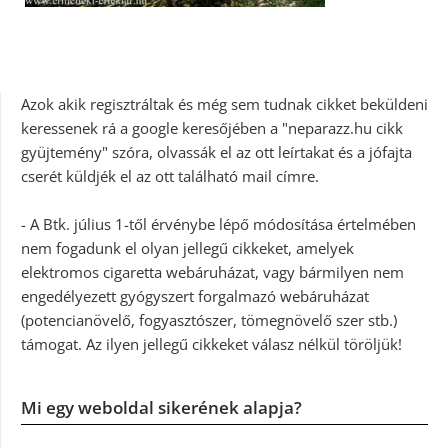
Azok akik regisztráltak és még sem tudnak cikket beküldeni
keressenek rá a google keresőjében a "neparazz.hu cikk
gyüjtemény" szóra, olvassák el az ott leírtakat és a jófajta
cserét küldjék el az ott található mail címre.
- A Btk. július 1-től érvénybe lépő módosítása értelmében
nem fogadunk el olyan jellegű cikkeket, amelyek
elektromos cigaretta webáruházat, vagy bármilyen nem
engedélyezett gyógyszert forgalmazó webáruházat
(potencianövelő, fogyasztószer, tömegnövelő szer stb.)
támogat. Az ilyen jellegű cikkeket válasz nélkül töröljük!
Mi egy weboldal sikerének alapja?