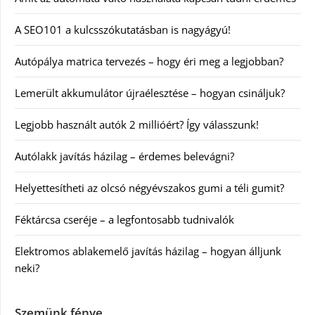
A SEO101 a kulcsszókutatásban is nagyágyú!
Autópálya matrica tervezés – hogy éri meg a legjobban?
Lemerült akkumulátor újraélesztése – hogyan csináljuk?
Legjobb használt autók 2 millióért? Így válasszunk!
Autólakk javítás házilag – érdemes belevágni?
Helyettesítheti az olcsó négyévszakos gumi a téli gumit?
Féktárcsa cseréje – a legfontosabb tudnivalók
Elektromos ablakemelő javítás házilag – hogyan álljunk
neki?
Szemünk fénye