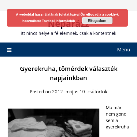
Skip
to
A weboldal használatának folytatásával Ön elfogadja a cookie-k
content
Neparázz
Elfogadom
használatát
További információk
itt nincs helye a félelemnek, csak a kontentnek
Menu
Gyerekruha, tömérdek választék
napjainkban
Posted on 2012. május 10. csütörtök
Ma már
nem gond
sem a
gyerekruha