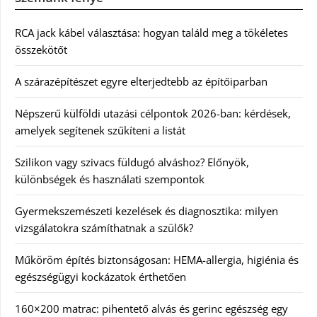
RCA jack kábel választása: hogyan találd meg a tökéletes
összekötőt
A szárazépítészet egyre elterjedtebb az építőiparban
Népszerű külföldi utazási célpontok 2026-ban: kérdések,
amelyek segítenek szűkíteni a listát
Szilikon vagy szivacs füldugó alváshoz? Előnyök,
különbségek és használati szempontok
Gyermekszemészeti kezelések és diagnosztika: milyen
vizsgálatokra számíthatnak a szülők?
Műköröm építés biztonságosan: HEMA-allergia, higiénia és
egészségügyi kockázatok érthetően
160×200 matrac: pihentető alvás és gerinc egészség egy