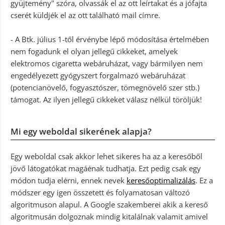
gyüjtemény" szóra, olvassák el az ott leírtakat és a jófajta
cserét küldjék el az ott található mail címre.
- A Btk. július 1-től érvénybe lépő módosítása értelmében
nem fogadunk el olyan jellegű cikkeket, amelyek
elektromos cigaretta webáruházat, vagy bármilyen nem
engedélyezett gyógyszert forgalmazó webáruházat
(potencianövelő, fogyasztószer, tömegnövelő szer stb.)
támogat. Az ilyen jellegű cikkeket válasz nélkül töröljük!
Mi egy weboldal sikerének alapja?
Egy weboldal csak akkor lehet sikeres ha az a keresőből
jövő látogatókat magáénak tudhatja. Ezt pedig csak egy
módon tudja elérni, ennek nevek
keresőoptimalizálás
. Ez a
módszer egy igen összetett és folyamatosan változó
algoritmuson alapul. A Google szakemberei akik a kereső
algoritmusán dolgoznak mindig kitalálnak valamit amivel