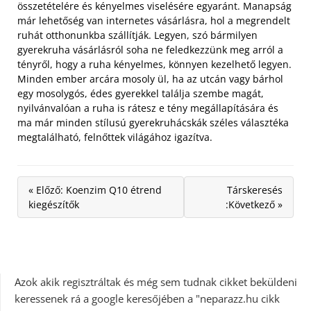
összetételére és kényelmes viselésére egyaránt. Manapság
már lehetőség van internetes vásárlásra, hol a megrendelt
ruhát otthonunkba szállítják. Legyen, szó bármilyen
gyerekruha vásárlásról soha ne feledkezzünk meg arról a
tényről, hogy a ruha kényelmes, könnyen kezelhető legyen.
Minden ember arcára mosoly ül, ha az utcán vagy bárhol
egy mosolygós, édes gyerekkel találja szembe magát,
nyilvánvalóan a ruha is rátesz e tény megállapítására és
ma már minden stílusú gyerekruhácskák széles választéka
megtalálható, felnőttek világához igazítva.
« Előző: Koenzim Q10 étrend
Társkeresés
kiegészítők
:Következő »
Azok akik regisztráltak és még sem tudnak cikket beküldeni
keressenek rá a google keresőjében a "neparazz.hu cikk