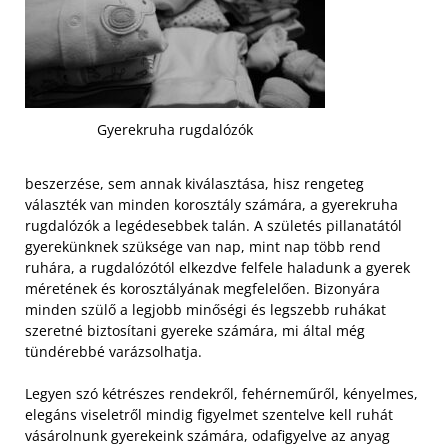
Gyerekruha rugdalózók
beszerzése, sem annak kiválasztása, hisz rengeteg
választék van minden korosztály számára, a gyerekruha
rugdalózók a legédesebbek talán. A születés pillanatától
gyerekünknek szüksége van nap, mint nap több rend
ruhára, a rugdalózótól elkezdve felfele haladunk a gyerek
méretének és korosztályának megfelelően. Bizonyára
minden szülő a legjobb minőségi és legszebb ruhákat
szeretné biztosítani gyereke számára, mi által még
tündérebbé varázsolhatja.
Legyen szó kétrészes rendekről, fehérneműről, kényelmes,
elegáns viseletről mindig figyelmet szentelve kell ruhát
vásárolnunk gyerekeink számára, odafigyelve az anyag