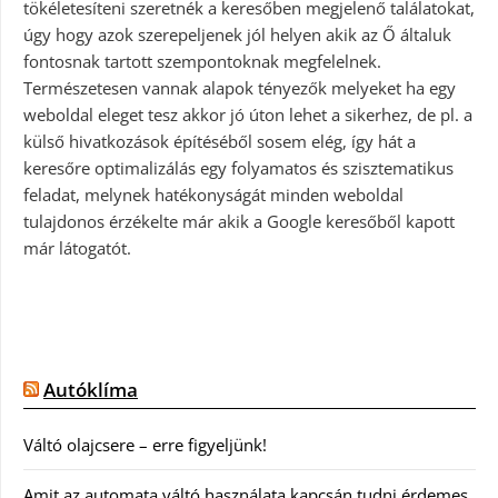
tökéletesíteni szeretnék a keresőben megjelenő találatokat,
úgy hogy azok szerepeljenek jól helyen akik az Ő általuk
fontosnak tartott szempontoknak megfelelnek.
Természetesen vannak alapok tényezők melyeket ha egy
weboldal eleget tesz akkor jó úton lehet a sikerhez, de pl. a
külső hivatkozások építéséből sosem elég, így hát a
keresőre optimalizálás egy folyamatos és szisztematikus
feladat, melynek hatékonyságát minden weboldal
tulajdonos érzékelte már akik a Google keresőből kapott
már látogatót.
Autóklíma
Váltó olajcsere – erre figyeljünk!
Amit az automata váltó használata kapcsán tudni érdemes