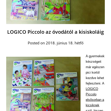
LOGICO Piccolo az óvodától a kisiskoláig
Posted on 2018. június 18. hétfő
A gyermekek
készségeit
már egészen
pici kortól
kezdve lehet
fejleszteni. A
LOGICO
Piccolo
elsősorban a
kicsiknek
szól, hiszen