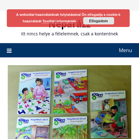
Skip
to
A weboldal használatának folytatásával Ön elfogadja a cookie-k
content
Neparázz
Elfogadom
használatát
További információk
itt nincs helye a félelemnek, csak a kontentnek
Menu