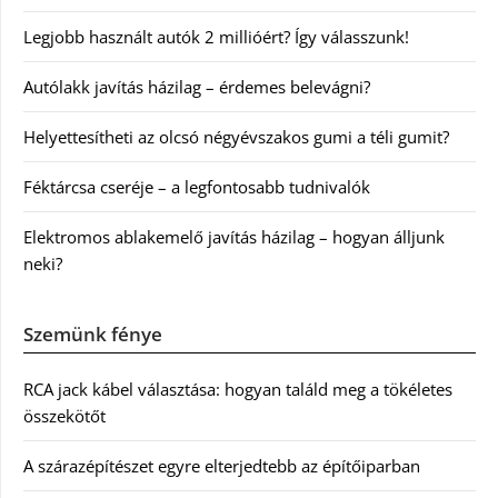
Legjobb használt autók 2 millióért? Így válasszunk!
Autólakk javítás házilag – érdemes belevágni?
Helyettesítheti az olcsó négyévszakos gumi a téli gumit?
Féktárcsa cseréje – a legfontosabb tudnivalók
Elektromos ablakemelő javítás házilag – hogyan álljunk
neki?
Szemünk fénye
RCA jack kábel választása: hogyan találd meg a tökéletes
összekötőt
A szárazépítészet egyre elterjedtebb az építőiparban