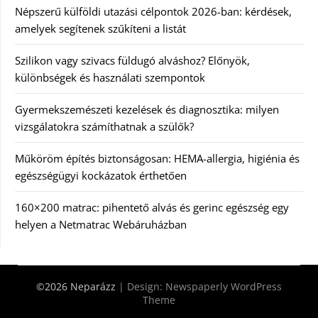
Népszerű külföldi utazási célpontok 2026-ban: kérdések,
amelyek segítenek szűkíteni a listát
Szilikon vagy szivacs füldugó alváshoz? Előnyök,
különbségek és használati szempontok
Gyermekszemészeti kezelések és diagnosztika: milyen
vizsgálatokra számíthatnak a szülők?
Műköröm építés biztonságosan: HEMA-allergia, higiénia és
egészségügyi kockázatok érthetően
160×200 matrac: pihentető alvás és gerinc egészség egy
helyen a Netmatrac Webáruházban
©2026 Neparázz
| Design:
Newspaperly WordPress
Theme