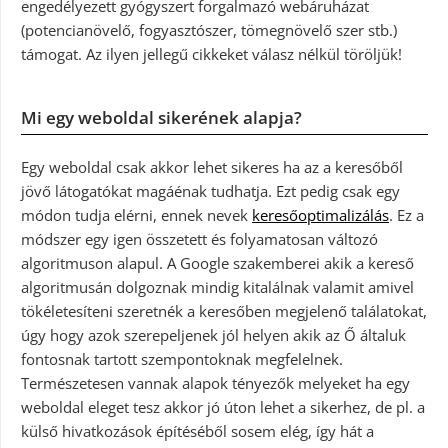
engedélyezett gyógyszert forgalmazó webáruházat
(potencianövelő, fogyasztószer, tömegnövelő szer stb.)
támogat. Az ilyen jellegű cikkeket válasz nélkül töröljük!
Mi egy weboldal sikerének alapja?
Egy weboldal csak akkor lehet sikeres ha az a keresőből
jövő látogatókat magáénak tudhatja. Ezt pedig csak egy
módon tudja elérni, ennek nevek
keresőoptimalizálás
. Ez a
módszer egy igen összetett és folyamatosan változó
algoritmuson alapul. A Google szakemberei akik a kereső
algoritmusán dolgoznak mindig kitalálnak valamit amivel
tökéletesíteni szeretnék a keresőben megjelenő találatokat,
úgy hogy azok szerepeljenek jól helyen akik az Ő általuk
fontosnak tartott szempontoknak megfelelnek.
Természetesen vannak alapok tényezők melyeket ha egy
weboldal eleget tesz akkor jó úton lehet a sikerhez, de pl. a
külső hivatkozások építéséből sosem elég, így hát a