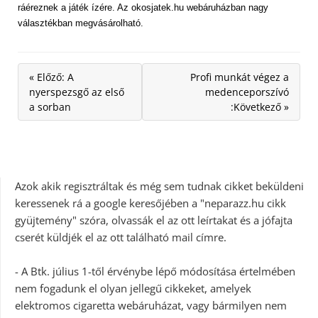
ráéreznek a játék ízére. Az okosjatek.hu webáruházban nagy
választékban megvásárolható.
« Előző: A
Profi munkát végez a
nyerspezsgő az első
medenceporszívó
a sorban
:Következő »
Azok akik regisztráltak és még sem tudnak cikket beküldeni
keressenek rá a google keresőjében a "neparazz.hu cikk
gyüjtemény" szóra, olvassák el az ott leírtakat és a jófajta
cserét küldjék el az ott található mail címre.
- A Btk. július 1-től érvénybe lépő módosítása értelmében
nem fogadunk el olyan jellegű cikkeket, amelyek
elektromos cigaretta webáruházat, vagy bármilyen nem