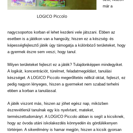
már a
LOGICO Piccolo
nagycsoportos korban el lehet kezdeni vele játszani. Ebben az
esetben is a játékon van a hangsúly, hiszen ez a készség- és
képességfejlesztő játék úgy támogatja a különböző területeket, hogy
a gyermek észre sem veszi, hogy tanul.
Milyen területeket fejleszt ez a játék? Tulajdonképpen mindegyiket.
A logikát, koncentrációt, türelmet, feladatmegoldást, tanulási
készséget. A LOGICO Piccolo megerőltetés nélkül oktat, fejleszt, ez
pedig nagyon lényeges, hiszen a gyermeket nem szabad terhelni
ebben a korban a tanulással.
A játék viszont más, hiszen az jöhet egész nap, miközben
észrevétlenül tanulnak egy kis nyelvtant, mateket,
természettudományt. A LOGICO Piccolo abban is segít a kicsiknek,
hogy az óvoda utáni iskolakezdés könnyedén és gördülékenyen
történjen. A sikerélmény is hamar megjön, hiszen a kicsik gyorsan