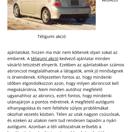
Téligumi akció
ajánlatokat, hiszen ma már nem költenek olyan sokat az
emberek. A
téligumi akció
kedvező ajánlatai minden
vásárló tetszését elnyerik. Ezekben az ajánlatokban számos
abroncsot megtalálhatnak a látogatók, amik jó minőségnek
is örvendenek. Kifejezetten fontos az, hogy mindenki
időben elgondolkozzon azon, hogy milyen abroncsot kell
megvásárolnia. Nem minden autóhoz megfelelő
ugyanahhoz az abroncs, ezért fontos, hogy mindenki
utánajárjon a pontos méretnek.
A megfelelő autógumi
elhanyagolása és nem feltétele súlyos problémákat
okozhat vezetés közben. Télen az utak nagyon csúszósak,
és ezeken az utakon nem tud rendesen tapadni a nyári
autógumi. Azonban a téli változatnak erősebb a