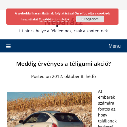
Skip
to
A weboldal használatának folytatásával Ön elfogadja a cookie-k
content
Neparázz
Elfogadom
használatát
További információk
itt nincs helye a félelemnek, csak a kontentnek
Menu
Meddig érvényes a téligumi akció?
Posted on 2012. október 8. hétfő
Az
emberek
számára
fontos az,
hogy
találjanak
kedvező