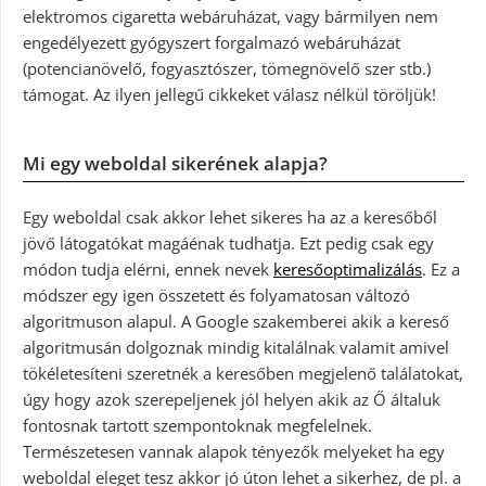
elektromos cigaretta webáruházat, vagy bármilyen nem
engedélyezett gyógyszert forgalmazó webáruházat
(potencianövelő, fogyasztószer, tömegnövelő szer stb.)
támogat. Az ilyen jellegű cikkeket válasz nélkül töröljük!
Mi egy weboldal sikerének alapja?
Egy weboldal csak akkor lehet sikeres ha az a keresőből
jövő látogatókat magáénak tudhatja. Ezt pedig csak egy
módon tudja elérni, ennek nevek
keresőoptimalizálás
. Ez a
módszer egy igen összetett és folyamatosan változó
algoritmuson alapul. A Google szakemberei akik a kereső
algoritmusán dolgoznak mindig kitalálnak valamit amivel
tökéletesíteni szeretnék a keresőben megjelenő találatokat,
úgy hogy azok szerepeljenek jól helyen akik az Ő általuk
fontosnak tartott szempontoknak megfelelnek.
Természetesen vannak alapok tényezők melyeket ha egy
weboldal eleget tesz akkor jó úton lehet a sikerhez, de pl. a