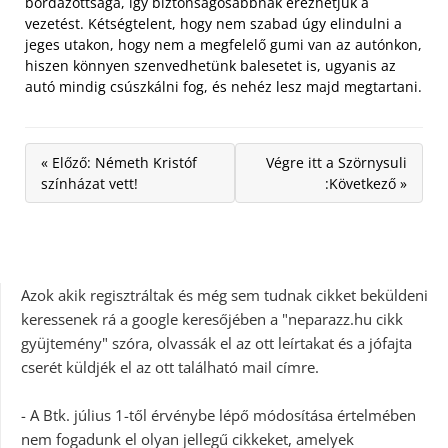
bordázottsága, így biztonságosabbnak érezhetjük a
vezetést. Kétségtelent, hogy nem szabad úgy elindulni a
jeges utakon, hogy nem a megfelelő gumi van az autónkon,
hiszen könnyen szenvedhetünk balesetet is, ugyanis az
autó mindig csúszkálni fog, és nehéz lesz majd megtartani.
« Előző: Németh Kristóf
Végre itt a Szörnysuli
színházat vett!
:Következő »
Azok akik regisztráltak és még sem tudnak cikket beküldeni
keressenek rá a google keresőjében a "neparazz.hu cikk
gyüjtemény" szóra, olvassák el az ott leírtakat és a jófajta
cserét küldjék el az ott található mail címre.
- A Btk. július 1-től érvénybe lépő módosítása értelmében
nem fogadunk el olyan jellegű cikkeket, amelyek