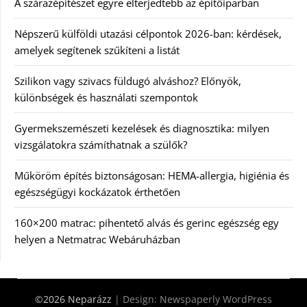
A szárazépítészet egyre elterjedtebb az építőiparban
Népszerű külföldi utazási célpontok 2026-ban: kérdések,
amelyek segítenek szűkíteni a listát
Szilikon vagy szivacs füldugó alváshoz? Előnyök,
különbségek és használati szempontok
Gyermekszemészeti kezelések és diagnosztika: milyen
vizsgálatokra számíthatnak a szülők?
Műköröm építés biztonságosan: HEMA-allergia, higiénia és
egészségügyi kockázatok érthetően
160×200 matrac: pihentető alvás és gerinc egészség egy
helyen a Netmatrac Webáruházban
©2026 Neparázz
| Design:
Newspaperly WordPress