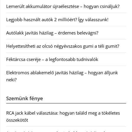
Lemerült akkumulátor újraélesztése – hogyan csináljuk?
Legjobb használt autók 2 millióért? Így válasszunk!
Autólakk javítás házilag – érdemes belevágni?
Helyettesítheti az olcsó négyévszakos gumi a téli gumit?
Féktárcsa cseréje – a legfontosabb tudnivalók
Elektromos ablakemelő javítás házilag – hogyan álljunk
neki?
Szemünk fénye
RCA jack kábel választása: hogyan találd meg a tökéletes
összekötőt