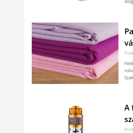
dolg
Pa
vá
Post
Fede
ruhá
Sza
A 
sz
Post