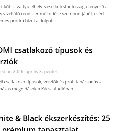
rt kút szivattyú elhelyezése kulcsfontosságú tényező a
es vízellátó rendszer működése szempontjából, ezért
mes profira bízni a dolgot.
MI csatlakozó típusok és
rziók
ed on 2026. április 3. péntek
 csatlakozó típusok, verziók és profi tanácsadás –
házas megoldások a Kácsa Audióban.
ite & Black ékszerkészítés: 25
 prémium tapasztalat