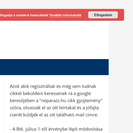
Elfogadom
lfogadja a cookie-k használatát
További információk
Azok akik regisztráltak és még sem tudnak
cikket beküldeni keressenek rá a google
keresőjében a "neparazz.hu cikk gyüjtemény"
szóra, olvassák el az ott leírtakat és a jófajta
cserét küldjék el az ott található mail címre.
- A Btk. július 1-től érvénybe lépő módosítása