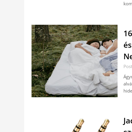
kom
16
és
N
Post
Ágym
alvá
hid
Ja