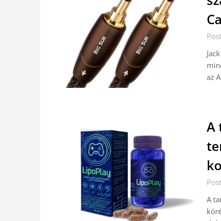
sz
Ca
Post
Jack
minő
az A
A 
te
ko
Post
A ta
köré