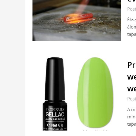
Post
Éksz
álom
tapa
Pr
we
we
Post
A m
mind
tapa