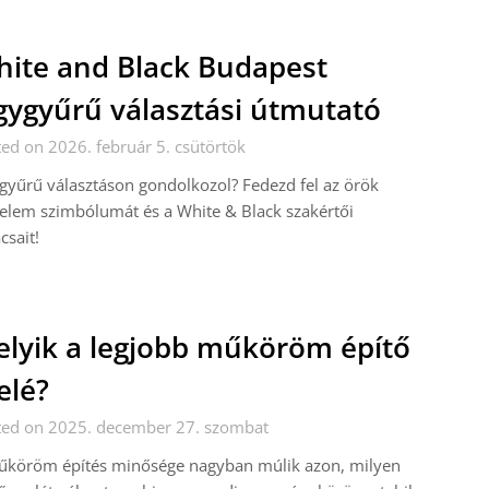
ite and Black Budapest
gygyűrű választási útmutató
ed on 2026. február 5. csütörtök
gyűrű választáson gondolkozol? Fedezd fel az örök
elem szimbólumát és a White & Black szakértői
csait!
lyik a legjobb műköröm építő
elé?
ted on 2025. december 27. szombat
űköröm építés minősége nagyban múlik azon, milyen