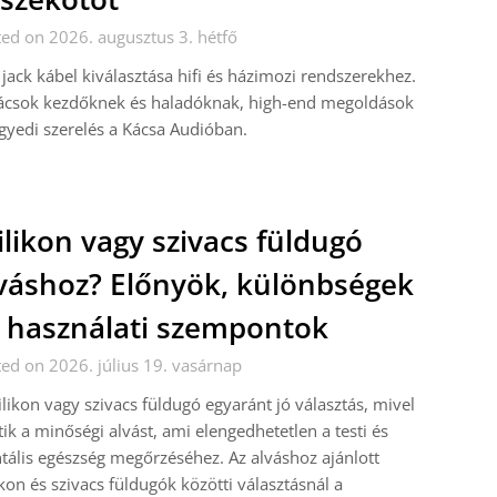
ed on 2026. augusztus 3. hétfő
jack kábel kiválasztása hifi és házimozi rendszerekhez.
ácsok kezdőknek és haladóknak, high-end megoldások
gyedi szerelés a Kácsa Audióban.
ilikon vagy szivacs füldugó
váshoz? Előnyök, különbségek
 használati szempontok
ed on 2026. július 19. vasárnap
ilikon vagy szivacs füldugó egyaránt jó választás, mivel
tik a minőségi alvást, ami elengedhetetlen a testi és
ális egészség megőrzéséhez. Az alváshoz ajánlott
ikon és szivacs füldugók közötti választásnál a