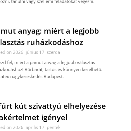
ozni, tanulni vagy szellemi feladatokat végezni.
mut anyag: miért a legjobb
lasztás ruházkodáshoz
ed on 2026. június 17. szerda
zd fel, miért a pamut anyag a legjobb választás
zkodáshoz! Bőrbarát, tartós és könnyen kezelhető.
katex nagykereskedés Budapest.
fúrt kút szivattyú elhelyezése
akértelmet igényel
ed on 2026. április 17. péntek