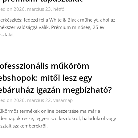
ed on 2026. március 23. hétfő
erkészítés: fedezd fel a White & Black műhelyt, ahol az
ékszer valósággá válik. Prémium minőség, 25 év
sztalat.
ofesszionális műköröm
bshopok: mitől lesz egy
báruház igazán megbízható?
ed on 2026. március 22. vasárnap
űkörmös termékek online beszerzése ma már a
ennapok része, legyen szó kezdőkről, haladókról vagy
sztalt szakemberekről.