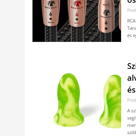
Post
RCA 
Tan
és e
Sz
al
és
Post
A sz
segí
ment
szil