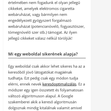
értelmében nem fogadunk el olyan jellegű
cikkeket, amelyek elektromos cigaretta
webáruházat, vagy bármilyen nem
engedélyezett gyógyszert forgalmazó
webáruházat (potencianövelő, fogyasztószer,
tömegnövelő szer stb.) támogat. Az ilyen
jellegű cikkeket válasz nélkül töröljük!
Mi egy weboldal sikerének alapja?
Egy weboldal csak akkor lehet sikeres ha az a
keresőből jövő látogatókat magáénak
tudhatja. Ezt pedig csak egy módon tudja
elérni, ennek nevek
keresőoptimalizálás
. Ez a
módszer egy igen összetett és folyamatosan
változó algoritmuson alapul. A Google
szakemberei akik a kereső algoritmusán
dolgoznak mindig kitalálnak valamit amivel