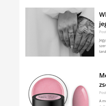
Wh
je
Post
Jegy
szer
taná
Me
zs
Pos
A m