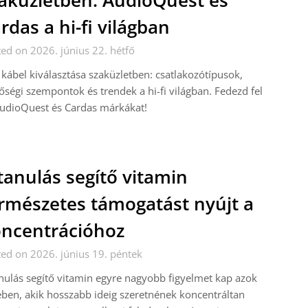
aküzletben: AudioQuest és
rdas a hi-fi világban
ed on 2026. június 22. hétfő
 kábel kiválasztása szaküzletben: csatlakozótípusok,
ségi szempontok és trendek a hi-fi világban. Fedezd fel
udioQuest és Cardas márkákat!
tanulás segítő vitamin
rmészetes támogatást nyújt a
ncentrációhoz
ed on 2026. június 19. péntek
nulás segítő vitamin egyre nagyobb figyelmet kap azok
ben, akik hosszabb ideig szeretnének koncentráltan