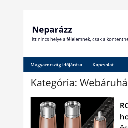
Skip
to
content
Neparázz
itt nincs helye a félelemnek, csak a kontentn
Magyarország időjárása
Kapcsolat
Kategória:
Webáruhá
RC
ho
ös