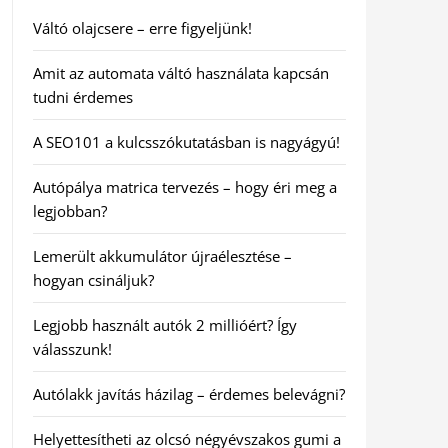
Váltó olajcsere – erre figyeljünk!
Amit az automata váltó használata kapcsán
tudni érdemes
A SEO101 a kulcsszókutatásban is nagyágyú!
Autópálya matrica tervezés – hogy éri meg a
legjobban?
Lemerült akkumulátor újraélesztése –
hogyan csináljuk?
Legjobb használt autók 2 millióért? Így
válasszunk!
Autólakk javítás házilag – érdemes belevágni?
Helyettesítheti az olcsó négyévszakos gumi a