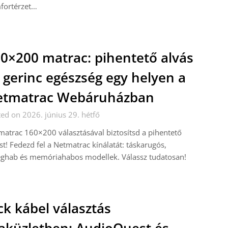
fortérzet…
0×200 matrac: pihentető alvás
 gerinc egészség egy helyen a
etmatrac Webáruházban
ed on 2026. június 29. hétfő
atrac 160×200 választásával biztosítsd a pihentető
st! Fedezd fel a Netmatrac kínálatát: táskarugós,
eghab és memóriahabos modellek. Válassz tudatosan!
ck kábel választás