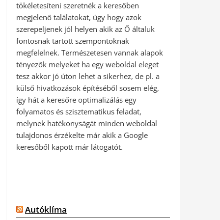
tökéletesíteni szeretnék a keresőben
megjelenő találatokat, úgy hogy azok
szerepeljenek jól helyen akik az Ő általuk
fontosnak tartott szempontoknak
megfelelnek. Természetesen vannak alapok
tényezők melyeket ha egy weboldal eleget
tesz akkor jó úton lehet a sikerhez, de pl. a
külső hivatkozások építéséből sosem elég,
így hát a keresőre optimalizálás egy
folyamatos és szisztematikus feladat,
melynek hatékonyságát minden weboldal
tulajdonos érzékelte már akik a Google
keresőből kapott már látogatót.
Autóklíma