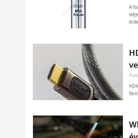
A fú
telj
érde
HD
ve
Post
HDMI
fém
Wh
év