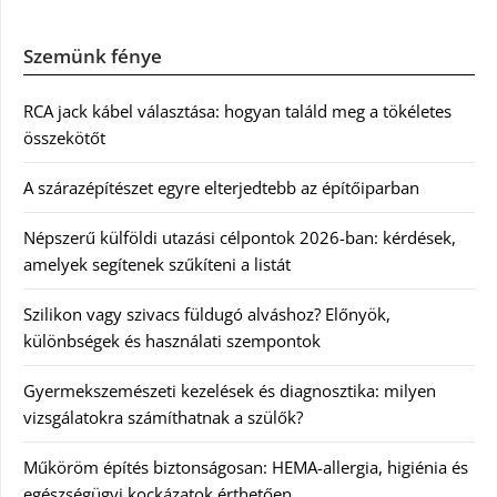
Szemünk fénye
RCA jack kábel választása: hogyan találd meg a tökéletes
összekötőt
A szárazépítészet egyre elterjedtebb az építőiparban
Népszerű külföldi utazási célpontok 2026-ban: kérdések,
amelyek segítenek szűkíteni a listát
Szilikon vagy szivacs füldugó alváshoz? Előnyök,
különbségek és használati szempontok
Gyermekszemészeti kezelések és diagnosztika: milyen
vizsgálatokra számíthatnak a szülők?
Műköröm építés biztonságosan: HEMA-allergia, higiénia és
egészségügyi kockázatok érthetően