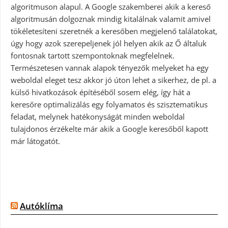
algoritmuson alapul. A Google szakemberei akik a kereső
algoritmusán dolgoznak mindig kitalálnak valamit amivel
tökéletesíteni szeretnék a keresőben megjelenő találatokat,
úgy hogy azok szerepeljenek jól helyen akik az Ő általuk
fontosnak tartott szempontoknak megfelelnek.
Természetesen vannak alapok tényezők melyeket ha egy
weboldal eleget tesz akkor jó úton lehet a sikerhez, de pl. a
külső hivatkozások építéséből sosem elég, így hát a
keresőre optimalizálás egy folyamatos és szisztematikus
feladat, melynek hatékonyságát minden weboldal
tulajdonos érzékelte már akik a Google keresőből kapott
már látogatót.
Autóklíma