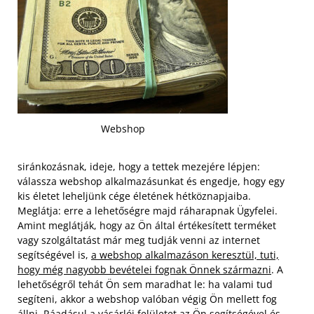
Webshop
siránkozásnak, ideje, hogy a tettek mezejére lépjen:
válassza webshop alkalmazásunkat és engedje, hogy egy
kis életet leheljünk cége életének hétköznapjaiba.
Meglátja: erre a lehetőségre majd ráharapnak Ügyfelei.
Amint meglátják, hogy az Ön által értékesített terméket
vagy szolgáltatást már meg tudják venni az internet
segítségével is,
a webshop alkalmazáson keresztül, tuti,
hogy még nagyobb bevételei fognak Önnek származni
. A
lehetőségről tehát Ön sem maradhat le: ha valami tud
segíteni, akkor a webshop valóban végig Ön mellett fog
állni. Ráadásul a vásárlói felületet az Ön segítségével és