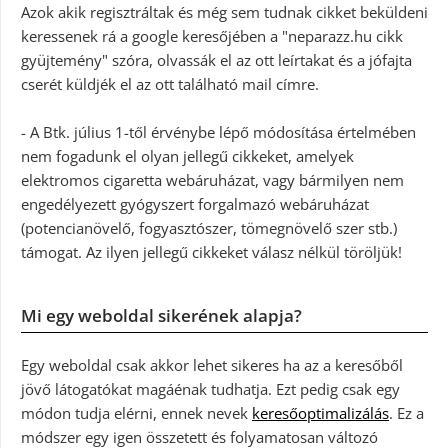
Azok akik regisztráltak és még sem tudnak cikket beküldeni
keressenek rá a google keresőjében a "neparazz.hu cikk
gyüjtemény" szóra, olvassák el az ott leírtakat és a jófajta
cserét küldjék el az ott található mail címre.
- A Btk. július 1-től érvénybe lépő módosítása értelmében
nem fogadunk el olyan jellegű cikkeket, amelyek
elektromos cigaretta webáruházat, vagy bármilyen nem
engedélyezett gyógyszert forgalmazó webáruházat
(potencianövelő, fogyasztószer, tömegnövelő szer stb.)
támogat. Az ilyen jellegű cikkeket válasz nélkül töröljük!
Mi egy weboldal sikerének alapja?
Egy weboldal csak akkor lehet sikeres ha az a keresőből
jövő látogatókat magáénak tudhatja. Ezt pedig csak egy
módon tudja elérni, ennek nevek
keresőoptimalizálás
. Ez a
módszer egy igen összetett és folyamatosan változó