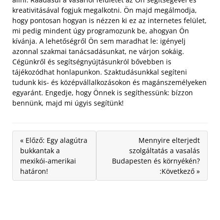
kreativitásával fogjuk megalkotni.
Ön majd megálmodja,
hogy pontosan hogyan is nézzen ki ez az internetes felület,
mi pedig mindent úgy programozunk be, ahogyan Ön
kívánja. A lehetőségről Ön sem maradhat le: igényelj
azonnal szakmai tanácsadásunkat, ne várjon sokáig.
Cégünkről és segítségnyújtásunkról bővebben is
tájékozódhat honlapunkon. Szaktudásunkkal segíteni
tudunk kis- és középvállalkozásokon és magánszemélyeken
egyaránt. Engedje, hogy Önnek is segíthessünk: bízzon
bennünk, majd mi úgyis segítünk!
« Előző: Egy alagútra
Mennyire elterjedt
bukkantak a
szolgáltatás a vasalás
mexikói-amerikai
Budapesten és környékén?
határon!
:Következő »