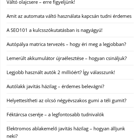
Váltó olajcsere – erre figyeljünk!
Amit az automata váltó használata kapcsán tudni érdemes
A SEO101 a kulcsszókutatásban is nagyágyú!
Autópálya matrica tervezés – hogy éri meg a legjobban?
Lemerült akkumulátor újraélesztése – hogyan csináljuk?
Legjobb használt autók 2 millióért? Így válasszunk!
Autólakk javítás házilag – érdemes belevágni?
Helyettesítheti az olcsó négyévszakos gumi a téli gumit?
Féktárcsa cseréje – a legfontosabb tudnivalók
Elektromos ablakemelő javítás házilag – hogyan álljunk
neki?