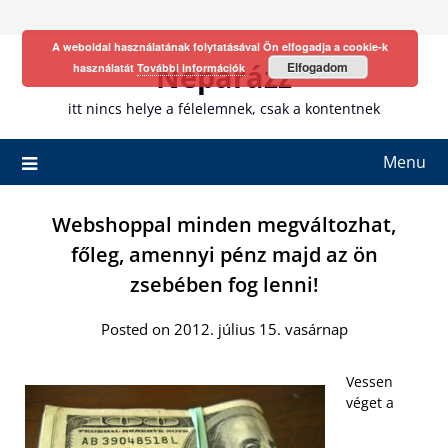
Skip
to
A weboldal használatának folytatásával Ön elfogadja a cookie-k
content
Neparázz
Elfogadom
használatát
További információk
itt nincs helye a félelemnek, csak a kontentnek
Menu
Webshoppal minden megváltozhat,
főleg, amennyi pénz majd az ön
zsebében fog lenni!
Posted on 2012. július 15. vasárnap
Vessen
véget a